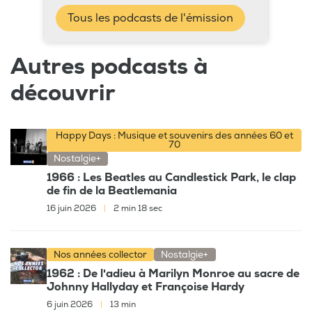
Tous les podcasts de l'émission
Autres podcasts à
découvrir
Happy Days : Musique et souvenirs des années 60 et
70
Nostalgie+
1966 : Les Beatles au Candlestick Park, le clap
de fin de la Beatlemania
16 juin 2026
|
2 min 18 sec
Nos années collector
Nostalgie+
1962 : De l'adieu à Marilyn Monroe au sacre de
Johnny Hallyday et Françoise Hardy
6 juin 2026
|
13 min