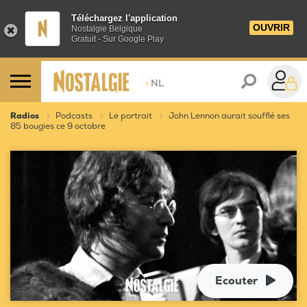
Téléchargez l'application
OUVRIR
Nostalgie Belgique
Gratuit - Sur Google Play
>
NL
Radios
Podcasts
Le portrait
John Lennon aurait soufflé ses
85 bougies ce 9 octobre
Ecouter