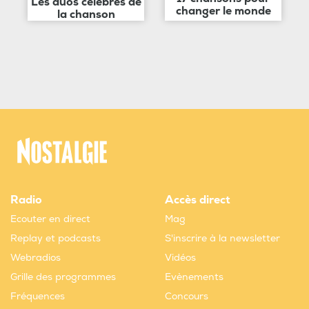
Les duos célèbres de
changer le monde
la chanson
Radio
Accès direct
Ecouter en direct
Mag
Replay et podcasts
S'inscrire à la newsletter
Webradios
Vidéos
Grille des programmes
Evènements
Fréquences
Concours