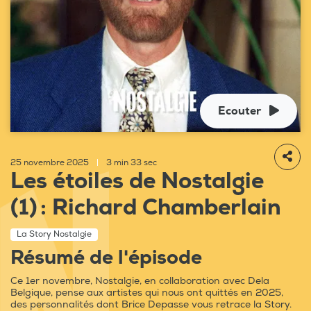
Ecouter
25 novembre 2025
|
3 min 33 sec
Les étoiles de Nostalgie
(1) : Richard Chamberlain
La Story Nostalgie
Résumé de l'épisode
Ce 1er novembre, Nostalgie, en collaboration avec Dela
Belgique, pense aux artistes qui nous ont quittés en 2025,
des personnalités dont Brice Depasse vous retrace la Story.