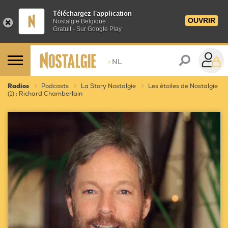
Téléchargez l'application
OUVRIR
Nostalgie Belgique
Gratuit - Sur Google Play
>
NL
Radios
Podcasts
La Story Nostalgie
Les étoiles de Nostalgie
(1) : Richard Chamberlain