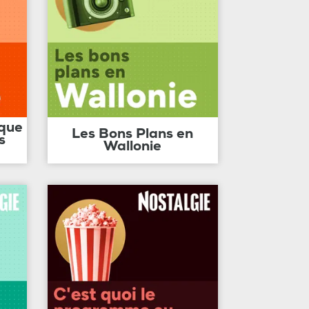
ique
Les Bons Plans en
s
Wallonie