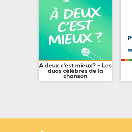
A deux c'est mieux? - Les
duos célèbres de la
chanson