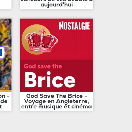
aujourd'hui
on -
God Save The Brice -
 de
Voyage en Angleterre,
t
entre musique et cinéma