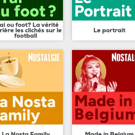
ai ou foot? La vérité
rière les clichés sur le
Le portrait
football
La Nosta Family
Made in Belgium