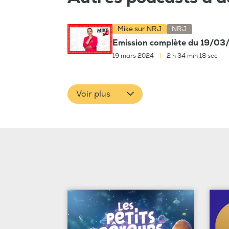
Mike sur NRJ
NRJ
Emission complète du 19/0
19 mars 2024
|
2 h 34 min 18 sec
Voir plus