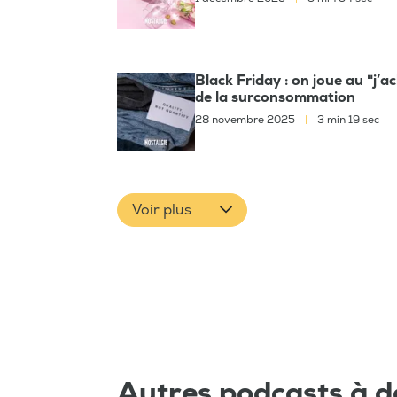
Black Friday : on joue au "j’a
de la surconsommation
28 novembre 2025
|
3 min 19 sec
Voir plus
Autres podcasts à d