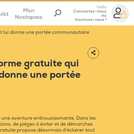
Hello
Mon
Connectez-vous
uizz
ou
Nostapass
inscrivez-vous !
o et lui donne une portée communautaire
forme gratuite qui
i donne une portée
e une aventure enthousiasmante. Dans les
tions, de pièges à éviter et de démarches
ratuite propose désormais d’éclairer tout