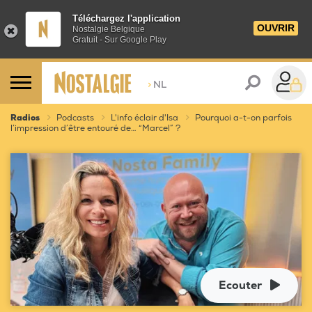
Téléchargez l'application
OUVRIR
Nostalgie Belgique
Gratuit - Sur Google Play
>
NL
Radios
Podcasts
L'info éclair d'Isa
Pourquoi a-t-on parfois
l’impression d’être entouré de… “Marcel” ?
Ecouter