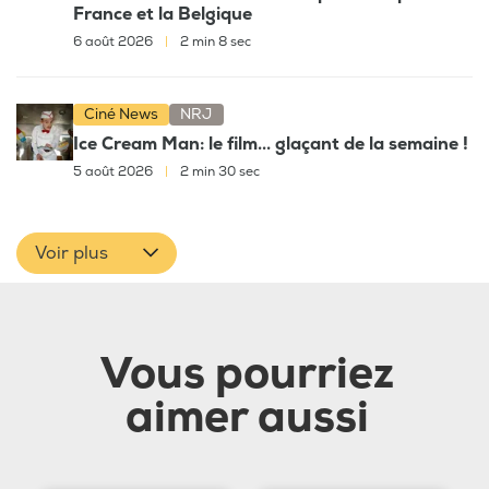
France et la Belgique
6 août 2026
|
2 min 8 sec
Ciné News
NRJ
Ice Cream Man: le film... glaçant de la semaine !
5 août 2026
|
2 min 30 sec
Voir plus
Vous pourriez
aimer aussi