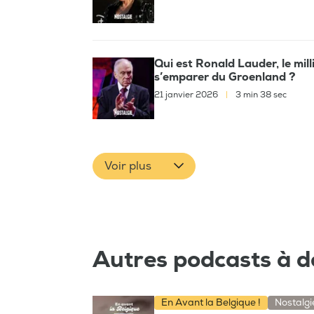
Qui est Ronald Lauder, le mil
s’emparer du Groenland ?
21 janvier 2026
|
3 min 38 sec
Voir plus
Autres podcasts à d
En Avant la Belgique !
Nostalgi