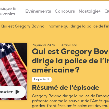
sique &
Evénements
Concours
Nostalgie+
Q
uvenirs
Qui est Gregory Bovino, l'homme qui dirige la police de l
26 janvier 2026
|
3 min 3 sec
Qui est Gregory Bov
dirige la police de l
américaine ?
Le portrait
Résumé de l'épisode
couter
Gregory Bovino dirige la police de l’imm
présente comme le sauveur de l’Amérique
gardes-frontières américains est devenu 