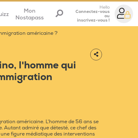
Hello
Mon
Connectez-vous
uizz
ou
Nostapass
inscrivez-vous !
’immigration américaine ?
ino, l'homme qui
’immigration
igration américaine. L'homme de 56 ans se
. Autant admiré que détesté, ce chef des
une figure médiatique des interventions