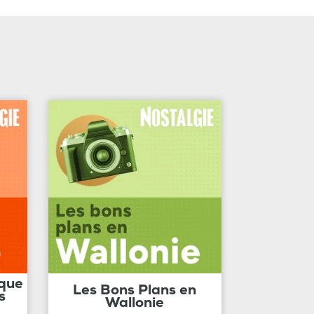
ique
Les Bons Plans en
s
Wallonie