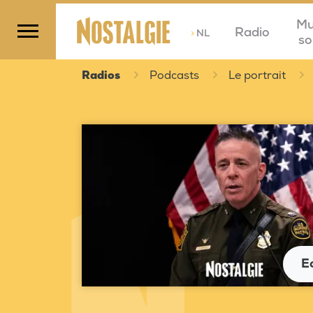
Mu
Radio
>
NL
so
Radios
Podcasts
Le portrait
E