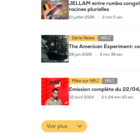
JELLAM entre rumba congolais
racines plurielles
13 juillet 2026
|
2 min 5 sec
Série News
NRJ
The American Experiment: com
29 juin 2026
|
3 min 39 sec
Mike sur NRJ
NRJ
Emission complète du 22/0
22 avril 2024
|
2 h 24 min 43 sec
Voir plus