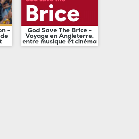
on -
God Save The Brice -
 de
Voyage en Angleterre,
t
entre musique et cinéma