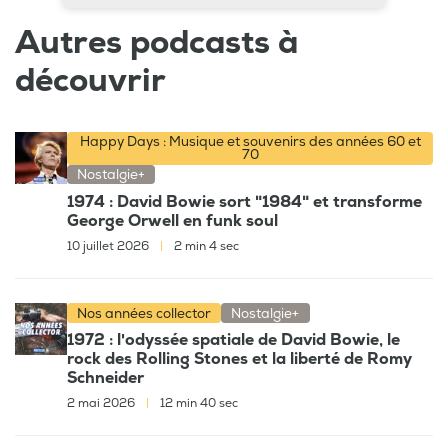
Autres podcasts à
découvrir
Happy Days : Musique et souvenirs des années 60 et
70
Nostalgie+
1974 : David Bowie sort "1984" et transforme
George Orwell en funk soul
10 juillet 2026
|
2 min 4 sec
Nos années collector
Nostalgie+
1972 : l'odyssée spatiale de David Bowie, le
rock des Rolling Stones et la liberté de Romy
Schneider
2 mai 2026
|
12 min 40 sec