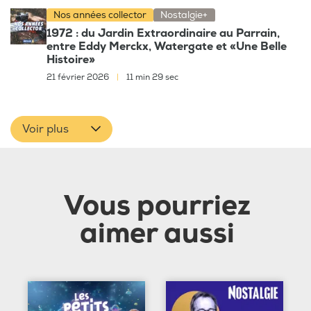
Nos années collector
Nostalgie+
1972 : du Jardin Extraordinaire au Parrain,
entre Eddy Merckx, Watergate et «Une Belle
Histoire»
21 février 2026
|
11 min 29 sec
Voir plus
Vous pourriez
aimer aussi