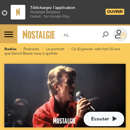
Téléchargez l'application
OUVRIR
Nostalgie Belgique
Gratuit - Sur Google Play
>
NL
Radios
Podcasts
Le portrait
Ce 10 janvier, cela fait 10 ans
que David Bowie nous a quittés
Ecouter