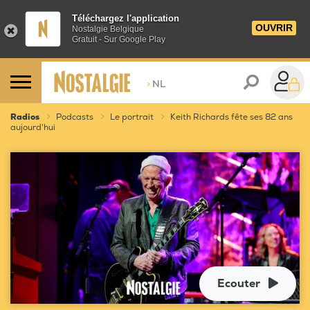
Téléchargez l'application
OUVRIR
Nostalgie Belgique
Gratuit - Sur Google Play
>
NL
Radios
Podcasts
Le portrait
Keith Richards fête ses 82 ans
aujourd'hui
Ecouter