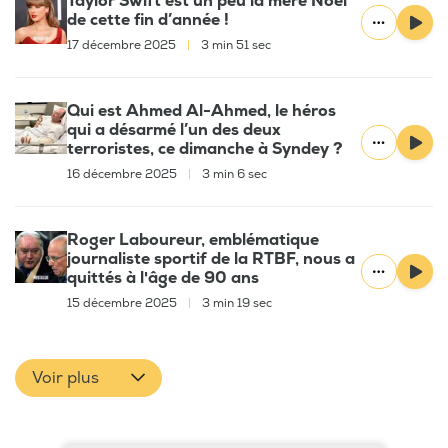
Taylor Swift est un peu la mère Noël
de cette fin d’année !
17 décembre 2025
|
3 min 51 sec
Qui est Ahmed Al-Ahmed, le héros
qui a désarmé l’un des deux
terroristes, ce dimanche à Syndey ?
16 décembre 2025
|
3 min 6 sec
Roger Laboureur, emblématique
journaliste sportif de la RTBF, nous a
quittés à l'âge de 90 ans
15 décembre 2025
|
3 min 19 sec
Voir plus