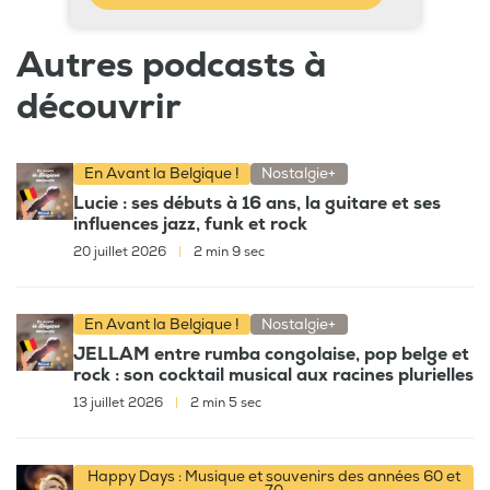
Autres podcasts à
découvrir
En Avant la Belgique !
Nostalgie+
Lucie : ses débuts à 16 ans, la guitare et ses
influences jazz, funk et rock
20 juillet 2026
|
2 min 9 sec
En Avant la Belgique !
Nostalgie+
JELLAM entre rumba congolaise, pop belge et
rock : son cocktail musical aux racines plurielles
13 juillet 2026
|
2 min 5 sec
Happy Days : Musique et souvenirs des années 60 et
70