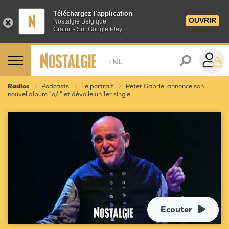
Téléchargez l'application
OUVRIR
Nostalgie Belgique
Gratuit - Sur Google Play
>
NL
Radios
Podcasts
Le portrait
Peter Gabriel annonce son
nouvel album "o/i" et dévoile un 1er single
Ecouter