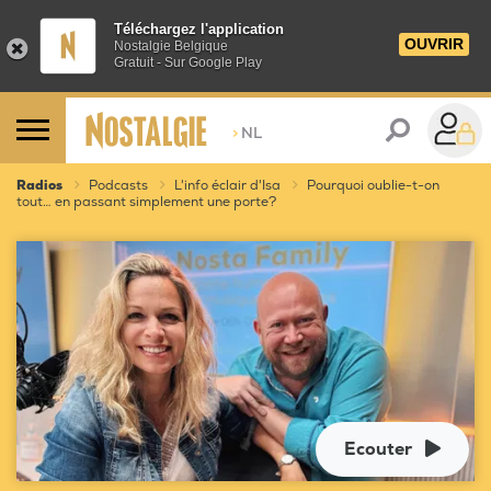
Téléchargez l'application
OUVRIR
Nostalgie Belgique
Gratuit - Sur Google Play
>
NL
Radios
Podcasts
L'info éclair d'Isa
Pourquoi oublie-t-on
tout… en passant simplement une porte?
Ecouter