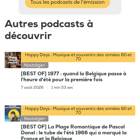
Tous les podcasts de l'émission
Autres podcasts à
découvrir
Happy Days : Musique et souvenirs des années 60 et
70
Nostalgie+
[BEST OF] 1977 : quand la Belgique passe à
l'heure d'été pour la première fois
7 août 2026
|
1 min 53 sec
Happy Days : Musique et souvenirs des années 60 et
70
Nostalgie+
[BEST OF] La Plage Romantique de Pascal
Danel : le tube de l'été 1966 qui a marqué la
France et la Belgique