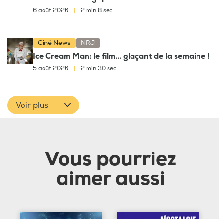
6 août 2026
|
2 min 8 sec
Ciné News
NRJ
Ice Cream Man: le film... glaçant de la semaine !
5 août 2026
|
2 min 30 sec
Voir plus
Vous pourriez
aimer aussi