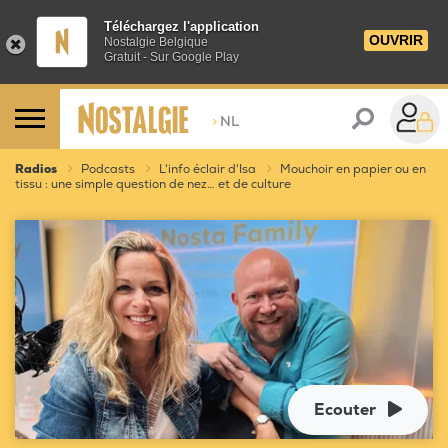
Téléchargez l'application
OUVRIR
Nostalgie Belgique
Gratuit - Sur Google Play
>
NL
Radios
Podcasts
L'info éclair d'Isa
Mouchoir en papier ou en
tissu : une simple question de nez… et de culture
Ecouter