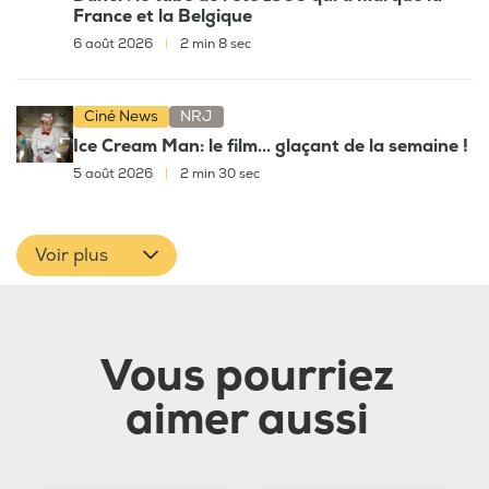
France et la Belgique
6 août 2026
|
2 min 8 sec
Ciné News
NRJ
Ice Cream Man: le film... glaçant de la semaine !
5 août 2026
|
2 min 30 sec
Voir plus
Vous pourriez
aimer aussi