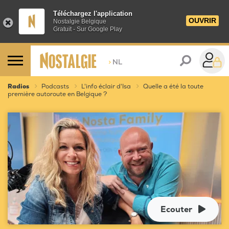
Téléchargez l'application
OUVRIR
Nostalgie Belgique
Gratuit - Sur Google Play
>
NL
Radios
Podcasts
L'info éclair d'Isa
Quelle a été la toute
première autoroute en Belgique ?
Ecouter