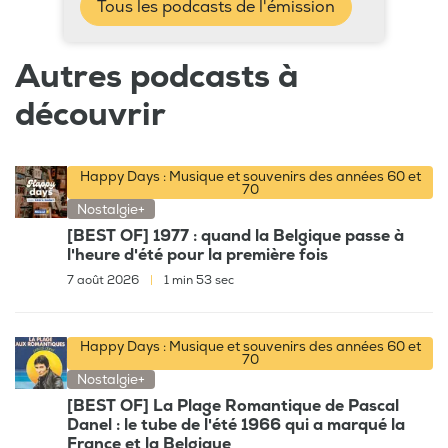
Tous les podcasts de l'émission
Autres podcasts à
découvrir
Happy Days : Musique et souvenirs des années 60 et
70
Nostalgie+
[BEST OF] 1977 : quand la Belgique passe à
l'heure d'été pour la première fois
7 août 2026
|
1 min 53 sec
Happy Days : Musique et souvenirs des années 60 et
70
Nostalgie+
[BEST OF] La Plage Romantique de Pascal
Danel : le tube de l'été 1966 qui a marqué la
France et la Belgique