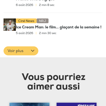
6 août 2026
|
2 min 8 sec
Ciné News
NRJ
Ice Cream Man: le film... glaçant de la semaine !
5 août 2026
|
2 min 30 sec
Voir plus
Vous pourriez
aimer aussi