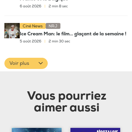
6 août 2026
|
2 min 8 sec
Ciné News
NRJ
Ice Cream Man: le film... glaçant de la semaine !
5 août 2026
|
2 min 30 sec
Voir plus
Vous pourriez
aimer aussi