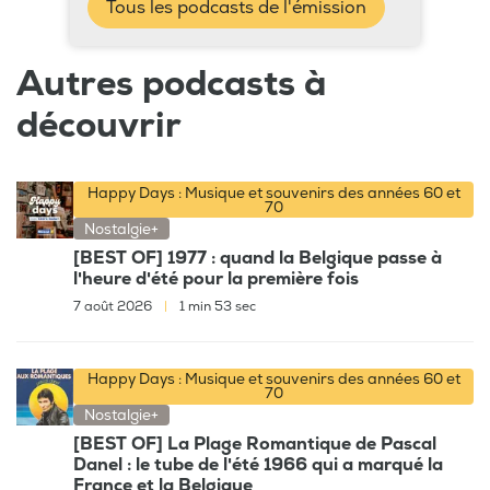
Tous les podcasts de l'émission
Autres podcasts à
découvrir
Happy Days : Musique et souvenirs des années 60 et
70
Nostalgie+
[BEST OF] 1977 : quand la Belgique passe à
l'heure d'été pour la première fois
7 août 2026
|
1 min 53 sec
Happy Days : Musique et souvenirs des années 60 et
70
Nostalgie+
[BEST OF] La Plage Romantique de Pascal
Danel : le tube de l'été 1966 qui a marqué la
France et la Belgique