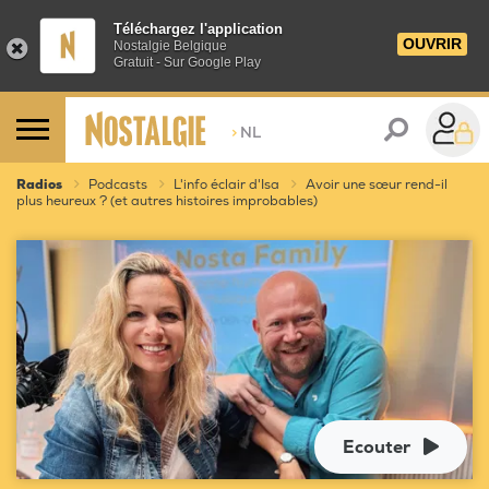
Téléchargez l'application
OUVRIR
Nostalgie Belgique
Gratuit - Sur Google Play
>
NL
Radios
Podcasts
L'info éclair d'Isa
Avoir une sœur rend-il
plus heureux ? (et autres histoires improbables)
Ecouter