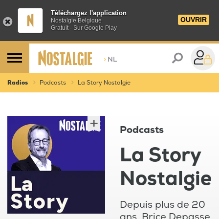
Téléchargez l'application
OUVRIR
Nostalgie Belgique
Gratuit - Sur Google Play
>
NL
Radios
Podcasts
La Story Nostalgie
Podcasts
La Story
Nostalgie
Depuis plus de 20
ans, Brice Depasse