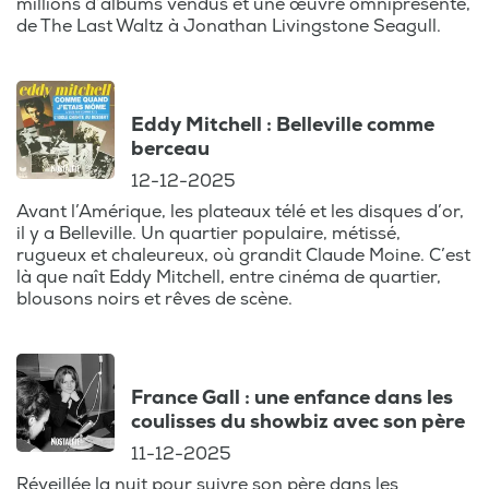
millions d’albums vendus et une œuvre omniprésente,
de The Last Waltz à Jonathan Livingstone Seagull.
Avec "La Story
Nostalgie", plongez
dans l'univers des
Eddy Mitchell : Belleville comme
icônes comme les
berceau
Beatles, les Rolling
12-12-2025
Stones, Johnny
Avant l’Amérique, les plateaux télé et les disques d’or,
Hallyday,
il y a Belleville. Un quartier populaire, métissé,
Madonna, Queen,
rugueux et chaleureux, où grandit Claude Moine. C’est
ou encore Michael
là que naît Eddy Mitchell, entre cinéma de quartier,
Jackson. Brice
blousons noirs et rêves de scène.
Depasse vous
raconte les récits
inédits derrière les
France Gall : une enfance dans les
albums mythiques,
coulisses du showbiz avec son père
les concerts
11-12-2025
légendaires
Réveillée la nuit pour suivre son père dans les
comme Live Aid, et