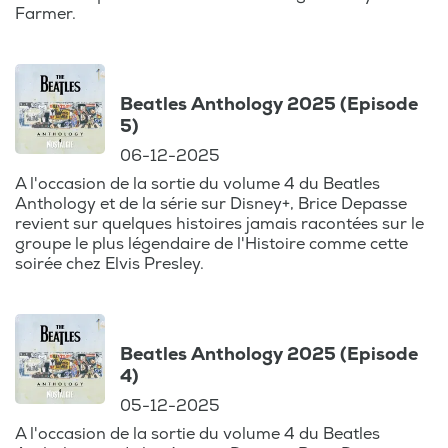
sessions
Farmer.
d’enregistrement
mémorables, et les
concerts qui ont
marqué toute une
Beatles Anthology 2025 (Episode
5)
génération. Que
vous soyez fan des
06-12-2025
ballades de Jean-
A l'occasion de la sortie du volume 4 du Beatles
Jacques Goldman,
Anthology et de la série sur Disney+, Brice Depasse
revient sur quelques histoires jamais racontées sur le
des envolées
groupe le plus légendaire de l'Histoire comme cette
vocales de Céline
soirée chez Elvis Presley.
Dion, ou des shows
spectaculaires de
Robbie Williams,
"La Story
Beatles Anthology 2025 (Episode
4)
Nostalgie" est
votre passeport
05-12-2025
pour un voyage
A l'occasion de la sortie du volume 4 du Beatles