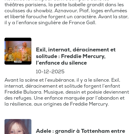
théâtres parisiens, la petite Isabelle grandit dans les
les moments de
coulisses du showbiz. Aznavour, Piaf, loges enfumées
gloire des groupes
et liberté farouche forgent un caractère. Avant la star,
qui ont marqué
il y a l’enfance singulière de France Gall.
l’histoire de la
musique.
Découvrez
Exil, internat, déracinement et
comment Freddie
solitude : Freddie Mercury,
Mercury a captivé
l’enfance du silence
le monde entier,
10-12-2025
comment ABBA a
Avant la scène et l’exubérance, il y a le silence. Exil,
conquis les charts,
internat, déracinement et solitude forgent l’enfant
ou encore les
Freddie Bulsara. Musique, dessin et poésie deviennent
secrets de studio
des refuges. Une enfance marquée par l’abandon et
qui ont façonné
la résilience, aux origines de Freddie Mercury.
des tubes
intemporels.
Adele : grandir à Tottenham entre