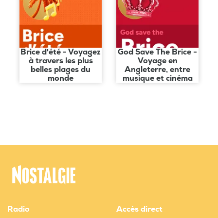
rendez-vous
incontournable
pour tous les
passionnés de
musique. Branchez
Brice d'été - Voyagez
God Save The Brice -
à travers les plus
Voyage en
vos écouteurs et
belles plages du
Angleterre, entre
laissez Brice
monde
musique et cinéma
Depasse vous
raconter ses
histoires inédites.
Radio
Accès direct