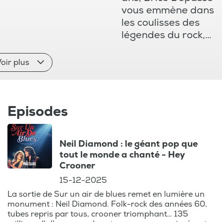
vous emmène dans
les coulisses des
légendes du rock,
de la pop, et des
années 70 et 80
oir plus
dans. Ce podcast
incontournable
vous fait voyager à
Episodes
travers les
époques, en vous
dévoilant les
Neil Diamond : le géant pop que
anecdotes les plus
tout le monde a chanté - Hey
croustillantes et les
Crooner
histoires
15-12-2025
fascinantes des
La sortie de Sur un air de blues remet en lumière un
plus grands
monument : Neil Diamond. Folk-rock des années 60,
artistes de notre
tubes repris par tous, crooner triomphant… 135
temps.