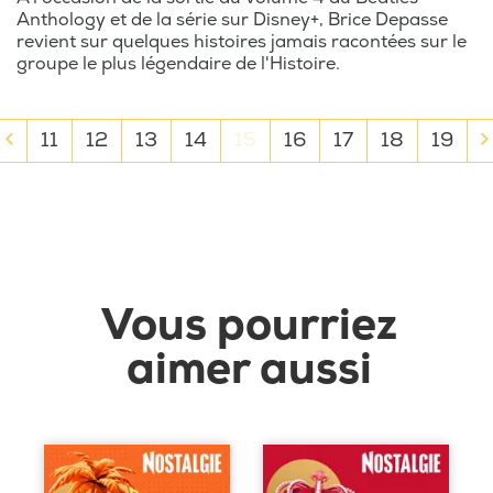
légendaires. Ce
Anthology et de la série sur Disney+, Brice Depasse
podcast vous fait
revient sur quelques histoires jamais racontées sur le
revivre l’esprit de
groupe le plus légendaire de l'Histoire.
Woodstock, les
folles tournées, et
11
12
13
14
15
16
17
18
19
les sessions
d'enregistrement
qui ont donné
naissance à des
albums de
légende.
Vous pourriez
Que vous soyez un
aimer aussi
nostalgique des
seventies ou un
amoureux des
eighties, "La Story
Nostalgie" est le