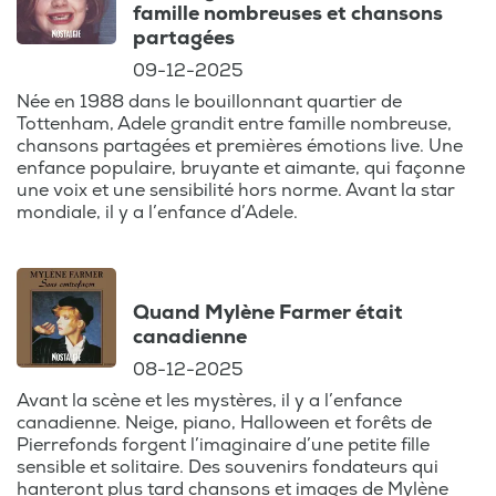
Chaque épisode
famille nombreuses et chansons
est une plongée
partagées
passionnante dans
09-12-2025
le making-of des
Née en 1988 dans le bouillonnant quartier de
carrières de ces
Tottenham, Adele grandit entre famille nombreuse,
artistes
chansons partagées et premières émotions live. Une
exceptionnels,
enfance populaire, bruyante et aimante, qui façonne
une voix et une sensibilité hors norme. Avant la star
avec des histoires
mondiale, il y a l’enfance d’Adele.
qui vous feront
revivre les
vibrations du rock
des seventies,
Quand Mylène Farmer était
l'effervescence des
canadienne
eighties, et bien
08-12-2025
plus encore. Brice
Avant la scène et les mystères, il y a l’enfance
Depasse vous fait
canadienne. Neige, piano, Halloween et forêts de
redécouvrir des
Pierrefonds forgent l’imaginaire d’une petite fille
sensible et solitaire. Des souvenirs fondateurs qui
albums cultes, des
hanteront plus tard chansons et images de Mylène