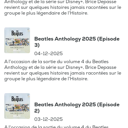
musical
Anthology et de la série sur Disney+, Brice Depasse
revient sur quelques histoires jamais racontées sur le
inoubliable.
groupe le plus légendaire de l'Histoire.
Laissez-vous
emporter par les
récits fascinants
Beatles Anthology 2025 (Episode
sur des artistes
3)
comme Daniel
04-12-2025
Balavoine, Serge
A l'occasion de la sortie du volume 4 du Beatles
Gainsbourg,
Anthology et de la série sur Disney+, Brice Depasse
France Gall, Michel
revient sur quelques histoires jamais racontées sur le
groupe le plus légendaire de l'Histoire.
Sardou, et Blondie,
tout en explorant
les liens entre
musique et cinéma,
Beatles Anthology 2025 (Episode
des bandes
2)
originales aux
03-12-2025
collaborations
A l'occasion de la sortie du volume 4 du Beatles