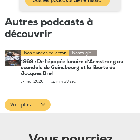
Tous les podcasts de l'émission
Autres podcasts à
découvrir
Nos années collector
Nostalgie+
1969 : De l’épopée lunaire d'Armstrong au
scandale de Gainsbourg et la liberté de
Jacques Brel
17 mai 2026
|
12 min 38 sec
Voir plus
Vous pourriez