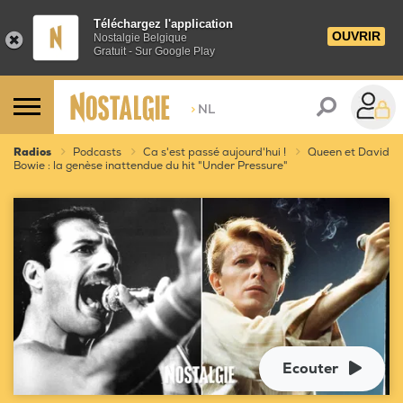
Téléchargez l'application
OUVRIR
Nostalgie Belgique
Gratuit - Sur Google Play
>
NL
Radios
Podcasts
Ca s'est passé aujourd'hui !
Queen et David
Bowie : la genèse inattendue du hit "Under Pressure"
Ecouter