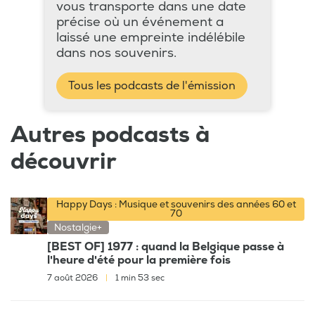
vous transporte dans une date
précise où un événement a
laissé une empreinte indélébile
dans nos souvenirs.
Tous les podcasts de l'émission
Autres podcasts à
découvrir
Happy Days : Musique et souvenirs des années 60 et
70
Nostalgie+
[BEST OF] 1977 : quand la Belgique passe à
l'heure d'été pour la première fois
7 août 2026
|
1 min 53 sec