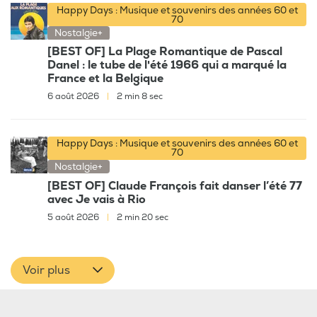
Happy Days : Musique et souvenirs des années 60 et
70
Nostalgie+
[BEST OF] La Plage Romantique de Pascal
Danel : le tube de l'été 1966 qui a marqué la
France et la Belgique
6 août 2026
|
2 min 8 sec
Happy Days : Musique et souvenirs des années 60 et
70
Nostalgie+
[BEST OF] Claude François fait danser l’été 77
avec Je vais à Rio
5 août 2026
|
2 min 20 sec
Voir plus