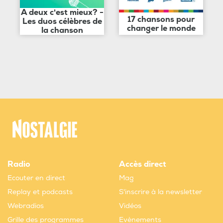
A deux c'est mieux? -
17 chansons pour
Les duos célèbres de
changer le monde
la chanson
Radio
Accès direct
Ecouter en direct
Mag
Replay et podcasts
S'inscrire à la newsletter
Webradios
Vidéos
Grille des programmes
Evènements