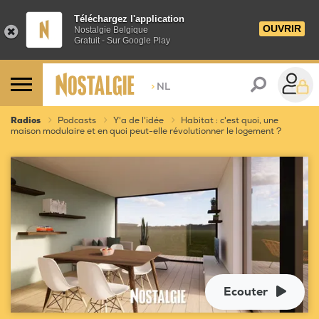
Téléchargez l'application
OUVRIR
Nostalgie Belgique
Gratuit - Sur Google Play
>
NL
Radios
Podcasts
Y'a de l'idée
Habitat : c'est quoi, une
maison modulaire et en quoi peut-elle révolutionner le logement ?
Ecouter