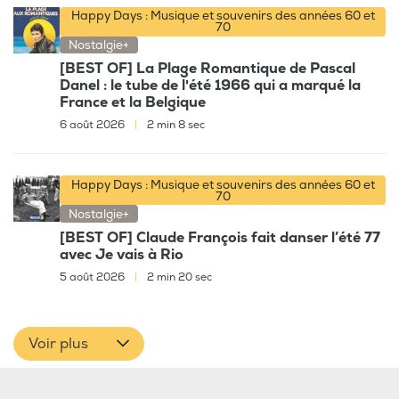
Happy Days : Musique et souvenirs des années 60 et
70
Nostalgie+
[BEST OF] La Plage Romantique de Pascal
Danel : le tube de l'été 1966 qui a marqué la
France et la Belgique
6 août 2026
|
2 min 8 sec
Happy Days : Musique et souvenirs des années 60 et
70
Nostalgie+
[BEST OF] Claude François fait danser l’été 77
avec Je vais à Rio
5 août 2026
|
2 min 20 sec
Voir plus