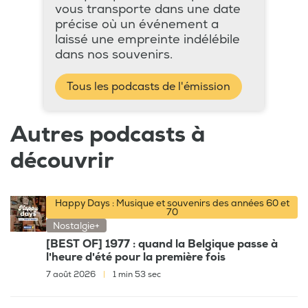
vous transporte dans une date
précise où un événement a
laissé une empreinte indélébile
dans nos souvenirs.
Tous les podcasts de l'émission
Autres podcasts à
découvrir
Happy Days : Musique et souvenirs des années 60 et
70
Nostalgie+
[BEST OF] 1977 : quand la Belgique passe à
l'heure d'été pour la première fois
7 août 2026
|
1 min 53 sec