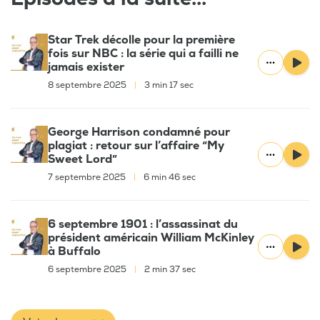
Star Trek décolle pour la première
fois sur NBC : la série qui a failli ne
jamais exister
8 septembre 2025
|
3 min 17 sec
George Harrison condamné pour
plagiat : retour sur l’affaire “My
Sweet Lord”
7 septembre 2025
|
6 min 46 sec
6 septembre 1901 : l’assassinat du
président américain William McKinley
à Buffalo
6 septembre 2025
|
2 min 37 sec