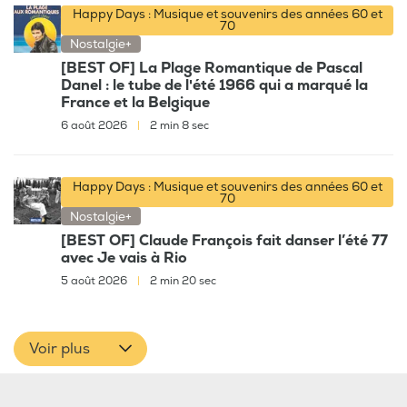
Happy Days : Musique et souvenirs des années 60 et
70
Nostalgie+
[BEST OF] La Plage Romantique de Pascal
Danel : le tube de l'été 1966 qui a marqué la
France et la Belgique
6 août 2026
|
2 min 8 sec
Happy Days : Musique et souvenirs des années 60 et
70
Nostalgie+
[BEST OF] Claude François fait danser l’été 77
avec Je vais à Rio
5 août 2026
|
2 min 20 sec
Voir plus