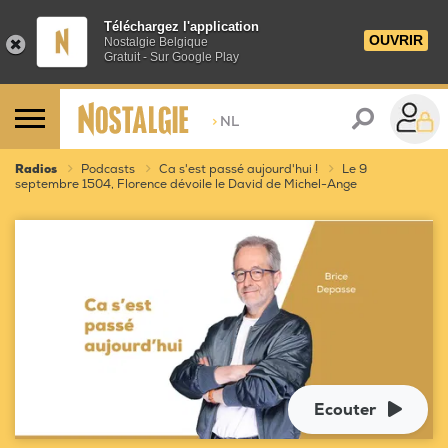
Téléchargez l'application
OUVRIR
Nostalgie Belgique
Gratuit - Sur Google Play
>
NL
Radios
Podcasts
Ca s'est passé aujourd'hui !
Le 9
septembre 1504, Florence dévoile le David de Michel-Ange
Ecouter