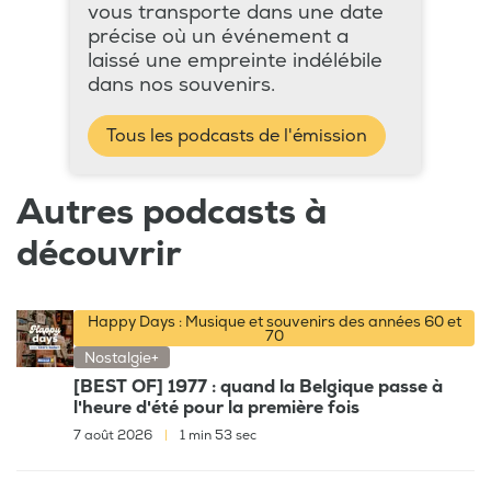
vous transporte dans une date
précise où un événement a
laissé une empreinte indélébile
dans nos souvenirs.
Tous les podcasts de l'émission
Autres podcasts à
découvrir
Happy Days : Musique et souvenirs des années 60 et
70
Nostalgie+
[BEST OF] 1977 : quand la Belgique passe à
l'heure d'été pour la première fois
7 août 2026
|
1 min 53 sec