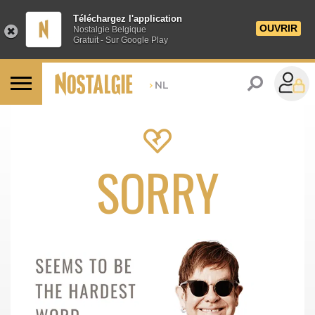
Téléchargez l'application
OUVRIR
Nostalgie Belgique
Gratuit - Sur Google Play
>
NL
SORRY