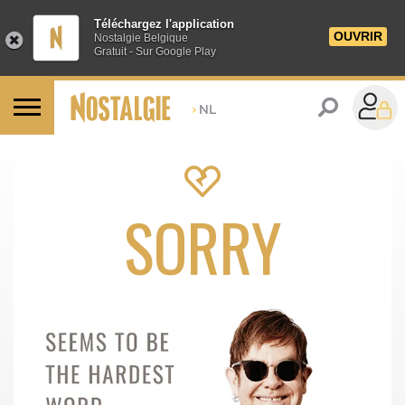
Téléchargez l'application
OUVRIR
Nostalgie Belgique
Gratuit - Sur Google Play
>
NL
SORRY