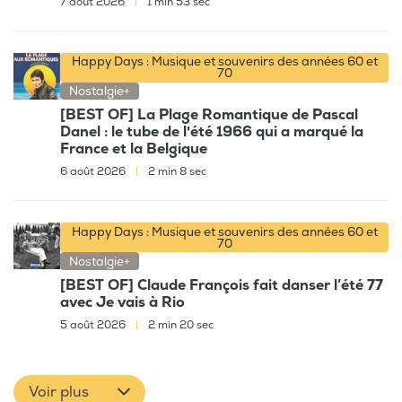
7 août 2026
|
1 min 53 sec
Happy Days : Musique et souvenirs des années 60 et
70
Nostalgie+
[BEST OF] La Plage Romantique de Pascal
Danel : le tube de l'été 1966 qui a marqué la
France et la Belgique
6 août 2026
|
2 min 8 sec
Happy Days : Musique et souvenirs des années 60 et
70
Nostalgie+
[BEST OF] Claude François fait danser l’été 77
avec Je vais à Rio
5 août 2026
|
2 min 20 sec
Voir plus