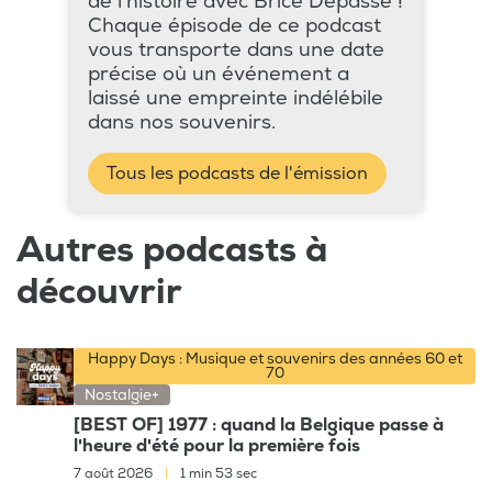
de l’histoire avec Brice Depasse !
Chaque épisode de ce podcast
vous transporte dans une date
précise où un événement a
laissé une empreinte indélébile
dans nos souvenirs.
Tous les podcasts de l'émission
Autres podcasts à
découvrir
Happy Days : Musique et souvenirs des années 60 et
70
Nostalgie+
[BEST OF] 1977 : quand la Belgique passe à
l'heure d'été pour la première fois
7 août 2026
|
1 min 53 sec