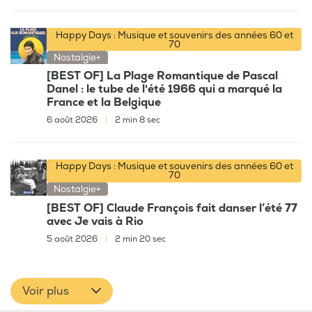
Happy Days : Musique et souvenirs des années 60 et
70
Nostalgie+
[BEST OF] La Plage Romantique de Pascal
Danel : le tube de l'été 1966 qui a marqué la
France et la Belgique
6 août 2026
|
2 min 8 sec
Happy Days : Musique et souvenirs des années 60 et
70
Nostalgie+
[BEST OF] Claude François fait danser l’été 77
avec Je vais à Rio
5 août 2026
|
2 min 20 sec
Voir plus