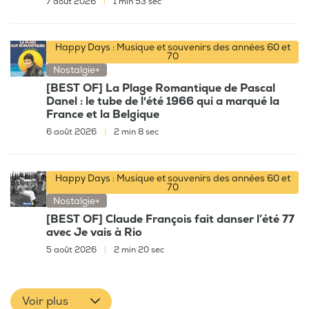
7 août 2026
|
1 min 53 sec
Happy Days : Musique et souvenirs des années 60 et
70
Nostalgie+
[BEST OF] La Plage Romantique de Pascal
Danel : le tube de l'été 1966 qui a marqué la
France et la Belgique
6 août 2026
|
2 min 8 sec
Happy Days : Musique et souvenirs des années 60 et
70
Nostalgie+
[BEST OF] Claude François fait danser l’été 77
avec Je vais à Rio
5 août 2026
|
2 min 20 sec
Voir plus