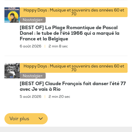
Happy Days : Musique et souvenirs des années 60 et
70
Nostalgie+
[BEST OF] La Plage Romantique de Pascal
Danel : le tube de l'été 1966 qui a marqué la
France et la Belgique
6 août 2026
|
2 min 8 sec
Happy Days : Musique et souvenirs des années 60 et
70
Nostalgie+
[BEST OF] Claude François fait danser l’été 77
avec Je vais à Rio
5 août 2026
|
2 min 20 sec
Voir plus