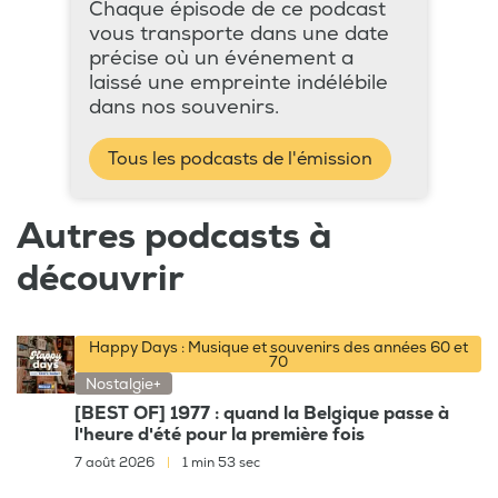
Chaque épisode de ce podcast
vous transporte dans une date
précise où un événement a
laissé une empreinte indélébile
dans nos souvenirs.
Tous les podcasts de l'émission
Autres podcasts à
découvrir
Happy Days : Musique et souvenirs des années 60 et
70
Nostalgie+
[BEST OF] 1977 : quand la Belgique passe à
l'heure d'été pour la première fois
7 août 2026
|
1 min 53 sec