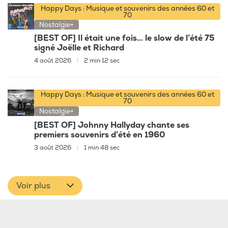
Happy Days : Musique et souvenirs des années 60 et
70
Nostalgie+
[BEST OF] Il était une fois… le slow de l’été 75
signé Joëlle et Richard
4 août 2026
|
2 min 12 sec
Happy Days : Musique et souvenirs des années 60 et
70
Nostalgie+
[BEST OF] Johnny Hallyday chante ses
premiers souvenirs d’été en 1960
3 août 2026
|
1 min 48 sec
Voir plus