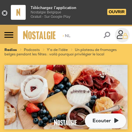
Téléchargez l'application
OUVRIR
Nostalgie Belgique
Gratuit - Sur Google Play
>
NL
Radios
Podcasts
Y'a de l'idée
Un plateau de fromages
belges pendant les fêtes : voilà pourquoi privilégier le local
Ecouter