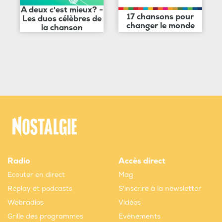
A deux c'est mieux? -
17 chansons pour
Les duos célèbres de
changer le monde
la chanson
Radio
Accès direct
Ecouter en direct
Mag
Replay et podcasts
S'inscrire à la newsletter
Webradios
Vidéos
Grille des programmes
Evènements