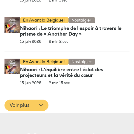
15 juin 2026
|
2 min 1 sec
En Avant la Belgique !
Nostalgie+
Nihaori : Le triomphe de l'espoir à travers le
prisme de « Another Day »
15 juin 2026
|
2 min 2 sec
En Avant la Belgique !
Nostalgie+
Nihaori : L'équilibre entre l'éclat des
projecteurs et la vérité du cœur
15 juin 2026
|
2 min 15 sec
Voir plus