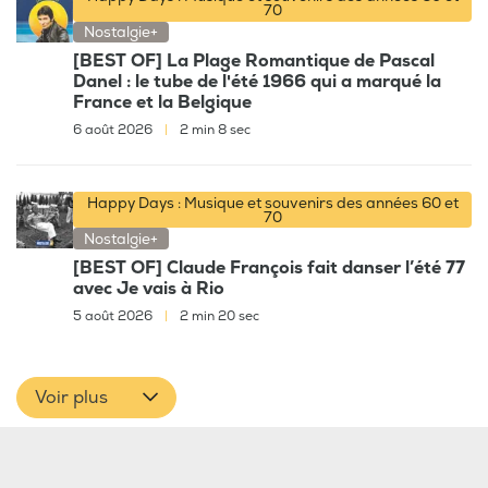
70
Nostalgie+
[BEST OF] La Plage Romantique de Pascal
Danel : le tube de l'été 1966 qui a marqué la
France et la Belgique
6 août 2026
|
2 min 8 sec
Happy Days : Musique et souvenirs des années 60 et
70
Nostalgie+
[BEST OF] Claude François fait danser l’été 77
avec Je vais à Rio
5 août 2026
|
2 min 20 sec
Voir plus