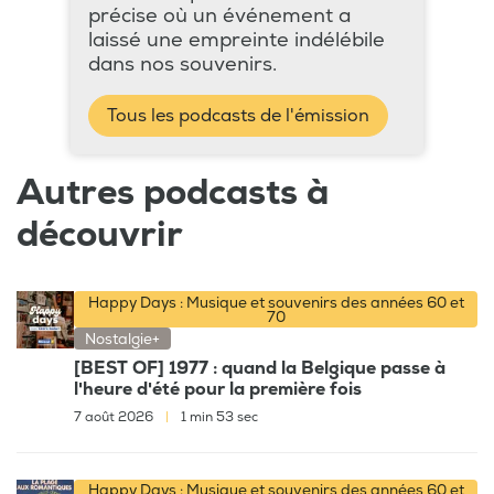
précise où un événement a
laissé une empreinte indélébile
dans nos souvenirs.
Tous les podcasts de l'émission
Autres podcasts à
découvrir
Happy Days : Musique et souvenirs des années 60 et
70
Nostalgie+
[BEST OF] 1977 : quand la Belgique passe à
l'heure d'été pour la première fois
7 août 2026
|
1 min 53 sec
Happy Days : Musique et souvenirs des années 60 et