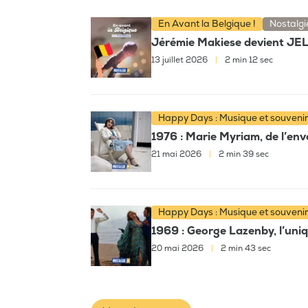
En Avant la Belgique !
Nostalgi
Jérémie Makiese devient JELL
13 juillet 2026
|
2 min 12 sec
Happy Days : Musique et souveni
1976 : Marie Myriam, de l’env
21 mai 2026
|
2 min 39 sec
Happy Days : Musique et souveni
1969 : George Lazenby, l’uni
20 mai 2026
|
2 min 43 sec