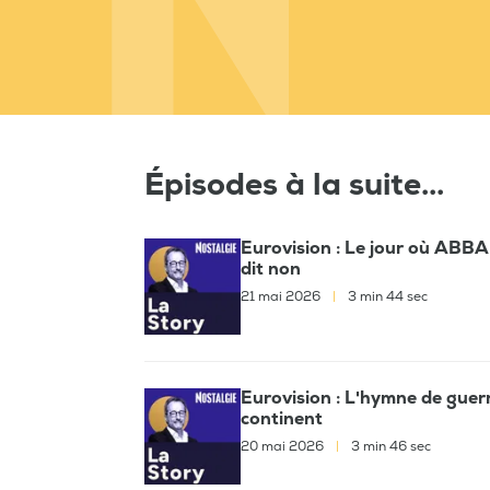
Épisodes à la suite...
Eurovision : Le jour où ABBA f
dit non
21 mai 2026
|
3 min 44 sec
Eurovision : L'hymne de guerr
continent
20 mai 2026
|
3 min 46 sec