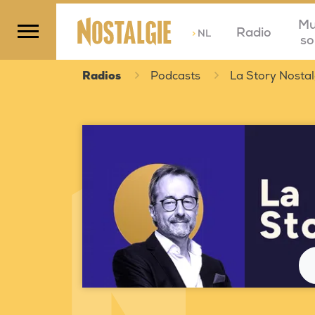
Mu
Radio
>
NL
so
Radios
Podcasts
La Story Nostal