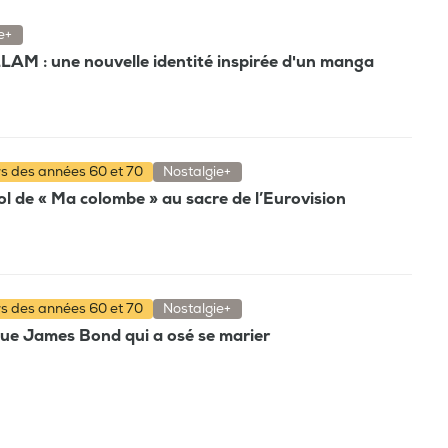
e+
AM : une nouvelle identité inspirée d'un manga
rs des années 60 et 70
Nostalgie+
ol de « Ma colombe » au sacre de l’Eurovision
rs des années 60 et 70
Nostalgie+
que James Bond qui a osé se marier