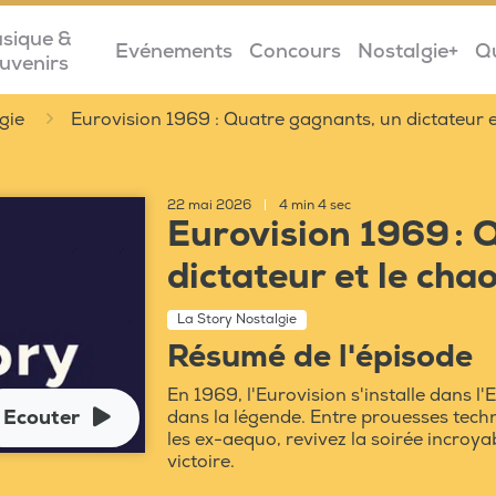
sique &
Evénements
Concours
Nostalgie+
Q
uvenirs
gie
Eurovision 1969 : Quatre gagnants, un dictateur e
22 mai 2026
|
4 min 4 sec
Eurovision 1969 : 
dictateur et le cha
La Story Nostalgie
Résumé de l'épisode
En 1969, l'Eurovision s'installe dans 
Ecouter
dans la légende. Entre prouesses tech
les ex-aequo, revivez la soirée incroy
victoire.