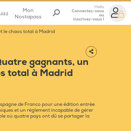
Hello
Mon
Connectez-vous
uizz
ou
Nostapass
inscrivez-vous !
t le chaos total à Madrid
Quatre gagnants, un
os total à Madrid
l'Espagne de Franco pour une édition entrée
niques et un règlement incapable de gérer
able où quatre pays ont dû se partager la