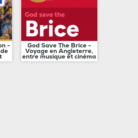
on -
God Save The Brice -
 de
Voyage en Angleterre,
t
entre musique et cinéma