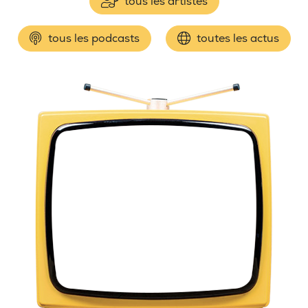
tous les artistes
tous les podcasts
toutes les actus