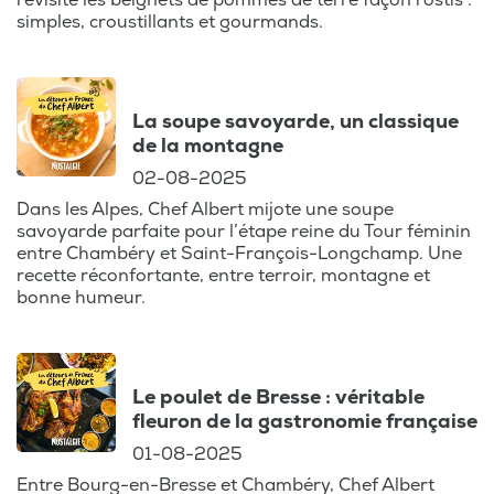
revisite les beignets de pommes de terre façon röstis :
culinaires, Lille, les
simples, croustillants et gourmands.
cuisiniers, les
produits locaux, les
anecdotes, les
La soupe savoyarde, un classique
astuces du chef.
de la montagne
02-08-2025
Dans les Alpes, Chef Albert mijote une soupe
savoyarde parfaite pour l’étape reine du Tour féminin
entre Chambéry et Saint-François-Longchamp. Une
recette réconfortante, entre terroir, montagne et
bonne humeur.
Le poulet de Bresse : véritable
fleuron de la gastronomie française
01-08-2025
Entre Bourg-en-Bresse et Chambéry, Chef Albert