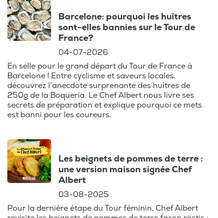
culinaires et
Barcelone: pourquoi les huîtres
gastronomiques
sont-elles bannies sur le Tour de
des régions dans
France?
lesquelles le Tour
04-07-2026
de France 2025
En selle pour le grand départ du Tour de France à
fera étape ainsi
Barcelone ! Entre cyclisme et saveurs locales,
que les meilleures
découvrez l’anecdote surprenante des huîtres de
astuces du chef.
250g de la Boqueria. Le Chef Albert nous livre ses
Ce podcast
secrets de préparation et explique pourquoi ce mets
est banni pour les coureurs.
concerne: la
cuisine, la
gastronomie, la
cuisine française,
Les beignets de pommes de terre :
les recettes, le Tour
une version maison signée Chef
de France, le
Albert
cyclisme, les
03-08-2025
régions de France,
Pour la dernière étape du Tour féminin, Chef Albert
les spécialités