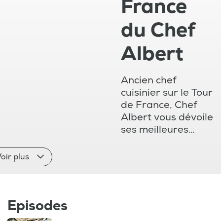
France
du Chef
Albert
Ancien chef
cuisinier sur le Tour
de France, Chef
Albert vous dévoile
ses meilleures
recettes et ses
anecdotes lors de
oir plus
son détour de
France. Entre le 5
juillet et le 3 août,
Episodes
découvrez les
spécialités