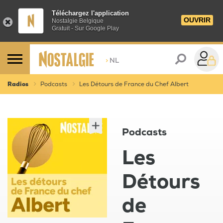
Téléchargez l'application
OUVRIR
Nostalgie Belgique
Gratuit - Sur Google Play
>
NL
Radios
Podcasts
Les Détours de France du Chef Albert
Podcasts
Les
Détours
de