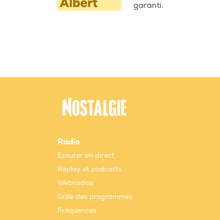
garanti.
Radio
Ecouter en direct
Replay et podcasts
Webradios
Grille des programmes
Fréquences