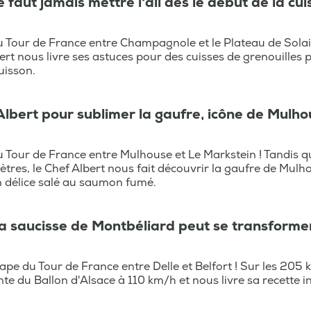
e faut jamais mettre l'ail dès le début de la cu
u Tour de France entre Champagnole et le Plateau de Solais
ert nous livre ses astuces pour des cuisses de grenouilles p
uisson.
Albert pour sublimer la gaufre, icône de Mulh
u Tour de France entre Mulhouse et Le Markstein ! Tandis q
tres, le Chef Albert nous fait découvrir la gaufre de Mulh
un délice salé au saumon fumé.
a saucisse de Montbéliard peut se transformer
ape du Tour de France entre Delle et Belfort ! Sur les 205 
e du Ballon d'Alsace à 110 km/h et nous livre sa recette in