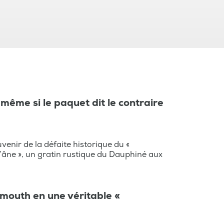
es régions de France, les
, les produits locaux, les anecdotes,
même si le paquet dit le contraire
venir de la défaite historique du «
 d’âne », un gratin rustique du Dauphiné aux
mouth en une véritable «