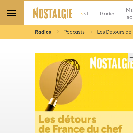
Mu
Radio
>
NL
so
Radios
Podcasts
Les Détours de 