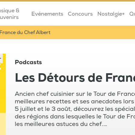
sique &
Evénements
Concours
Nostalgie+
Q
uvenirs
France du Chef Albert
Podcasts
Les Détours de Fran
Ancien chef cuisinier sur le Tour de Franc
meilleures recettes et ses anecdotes lors
5 juillet et le 3 août, découvrez les spéci
des régions dans lesquelles le Tour de F
les meilleures astuces du chef.
Ce podcast concerne: la cuisine, la gastro