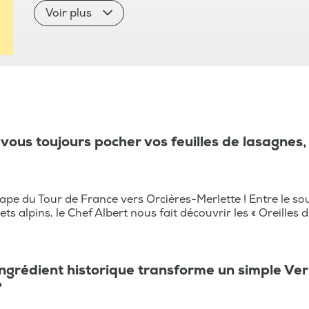
recettes, le Tour de France, le cyclisme, l
Voir plus
spécialités culinaires, Lille, les cuisiniers
les astuces du chef.
ous toujours pocher vos feuilles de lasagnes, 
ape du Tour de France vers Orcières-Merlette ! Entre le sou
ts alpins, le Chef Albert nous fait découvrir les « Oreilles
ngrédient historique transforme un simple Ver
?