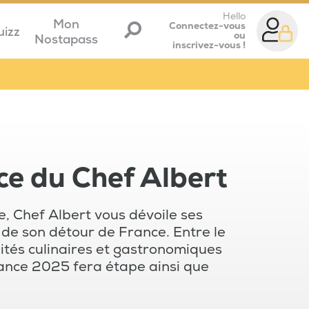
Hello
Mon
Connectez-vous
uizz
ou
Nostapass
inscrivez-vous !
ce du Chef Albert
e, Chef Albert vous dévoile ses
 de son détour de France. Entre le
alités culinaires et gastronomiques
rance 2025 fera étape ainsi que
nomie, la cuisine française, les