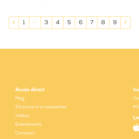
1
2
3
4
5
6
7
8
9
Accès direct
In
Mag
Cr
S'inscrire à la newsletter
M'
Vidéos
Le
Evènements
Concours