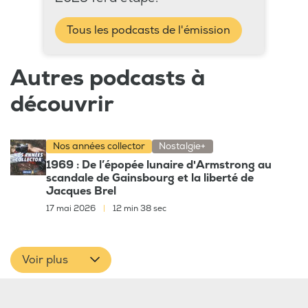
Tous les podcasts de l'émission
Autres podcasts à
découvrir
Nos années collector
Nostalgie+
1969 : De l’épopée lunaire d'Armstrong au
scandale de Gainsbourg et la liberté de
Jacques Brel
17 mai 2026
|
12 min 38 sec
Voir plus