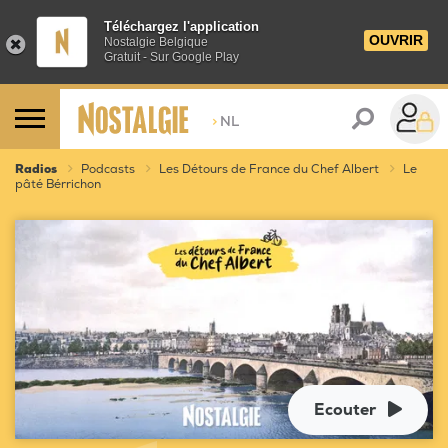
Téléchargez l'application
OUVRIR
Nostalgie Belgique
Gratuit - Sur Google Play
>
NL
Radios
Podcasts
Les Détours de France du Chef Albert
Le
pâté Bérrichon
Ecouter