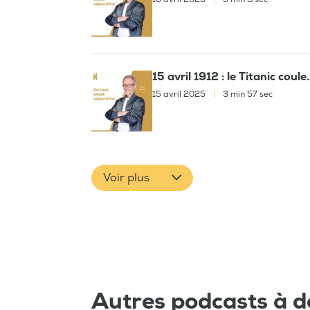
15 avril 1912 : le Titanic coul
15 avril 2025
|
3 min 57 sec
Voir plus
Autres podcasts à d