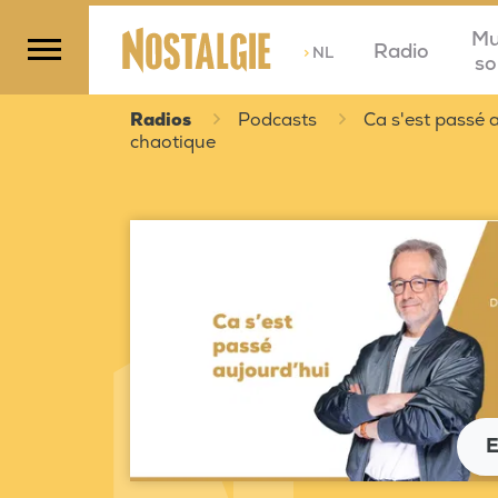
Mu
Radio
>
NL
so
Radios
Podcasts
Ca s'est passé a
chaotique
E