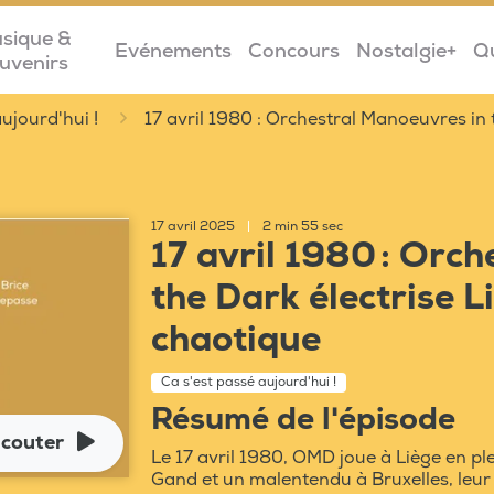
sique &
Evénements
Concours
Nostalgie+
Q
uvenirs
ujourd'hui !
17 avril 1980 : Orchestral Manoeuvres in 
17 avril 2025
|
2 min 55 sec
17 avril 1980 : Orc
the Dark électrise 
chaotique
Ca s'est passé aujourd'hui !
Résumé de l'épisode
couter
Le 17 avril 1980, OMD joue à Liège en p
Gand et un malentendu à Bruxelles, leur