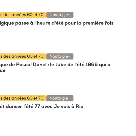
rs des années 60 et 70
Nostalgie+
gique passe à l'heure d'été pour la première fois
rs des années 60 et 70
Nostalgie+
e de Pascal Danel : le tube de l'été 1966 qui a
que
rs des années 60 et 70
Nostalgie+
t danser l’été 77 avec Je vais à Rio