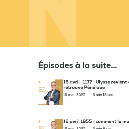
Épisodes à la suite...
16 avril -1177 : Ulysse revien
retrouve Pénélope
16 avril 2025
|
3 min 18 sec
16 avril 1955 : comment le mo
16 avril 2025
|
3 min 8 sec