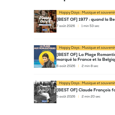
Happy Days : Musique et souveni
[BEST OF] 1977 : quand la Bel
7 août 2026
|
1 min 53 sec
Happy Days : Musique et souveni
[BEST OF] La Plage Romantiqu
marqué la France et la Belgi
6 août 2026
|
2 min 8 sec
Happy Days : Musique et souveni
[BEST OF] Claude François fai
5 août 2026
|
2 min 20 sec