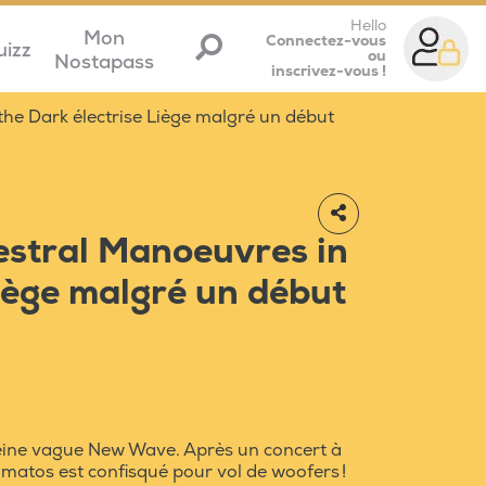
Hello
Mon
Connectez-vous
uizz
ou
Nostapass
inscrivez-vous !
the Dark électrise Liège malgré un début
hestral Manoeuvres in
Liège malgré un début
leine vague New Wave. Après un concert à
 matos est confisqué pour vol de woofers !