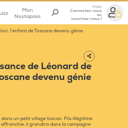
Hello
Mon
Connectez-vous
uizz
ou
Nostapass
inscrivez-vous !
inci, l’enfant de Toscane devenu génie
issance de Léonard de
 Toscane devenu génie
dans un petit village toscan. Fils illégitime
e affranchie, il grandira dans la campagne