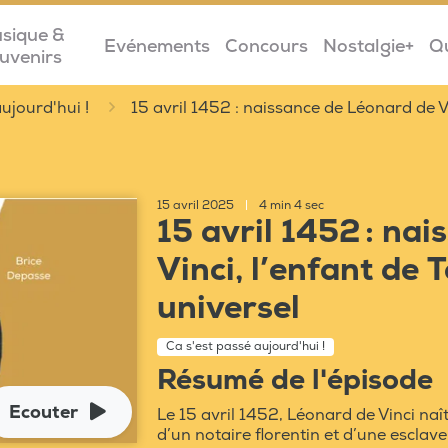
sique &
Evénements
Concours
Nostalgie+
Q
uvenirs
ujourd'hui !
15 avril 1452 : naissance de Léonard de V
15 avril 2025
|
4 min 4 sec
15 avril 1452 : na
Vinci, l’enfant de
universel
Ca s'est passé aujourd'hui !
Résumé de l'épisode
Ecouter
Le 15 avril 1452, Léonard de Vinci naît 
d’un notaire florentin et d’une esclav