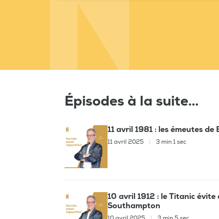
Épisodes à la suite...
11 avril 1981 : les émeutes d
11 avril 2025
|
3 min 1 sec
10 avril 1912 : le Titanic évi
Southampton
10 avril 2025
|
3 min 5 sec