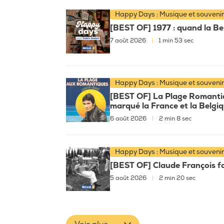
Happy Days : Musique et souveni
[BEST OF] 1977 : quand la Bel
7 août 2026
|
1 min 53 sec
Happy Days : Musique et souveni
[BEST OF] La Plage Romantiqu
marqué la France et la Belgi
6 août 2026
|
2 min 8 sec
Happy Days : Musique et souveni
[BEST OF] Claude François fai
5 août 2026
|
2 min 20 sec