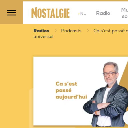
Mu
Radio
>
NL
so
Radios
Podcasts
Ca s'est passé a
universel