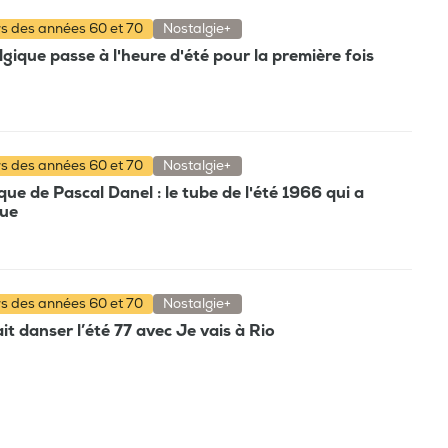
rs des années 60 et 70
Nostalgie+
gique passe à l'heure d'été pour la première fois
rs des années 60 et 70
Nostalgie+
e de Pascal Danel : le tube de l'été 1966 qui a
que
rs des années 60 et 70
Nostalgie+
t danser l’été 77 avec Je vais à Rio