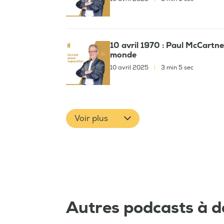
10 avril 1970 : Paul McCartne
monde
10 avril 2025
|
3 min 5 sec
Voir plus
Autres podcasts à d