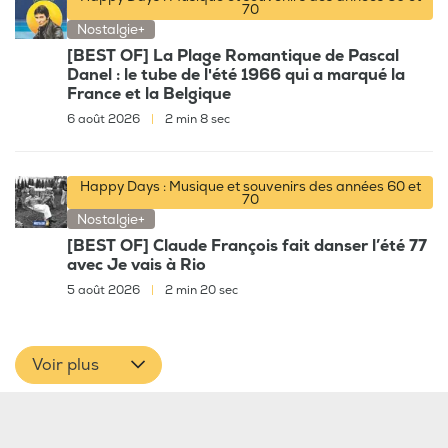
70
Nostalgie+
[BEST OF] La Plage Romantique de Pascal
Danel : le tube de l'été 1966 qui a marqué la
France et la Belgique
6 août 2026
|
2 min 8 sec
Happy Days : Musique et souvenirs des années 60 et
70
Nostalgie+
[BEST OF] Claude François fait danser l’été 77
avec Je vais à Rio
5 août 2026
|
2 min 20 sec
Voir plus