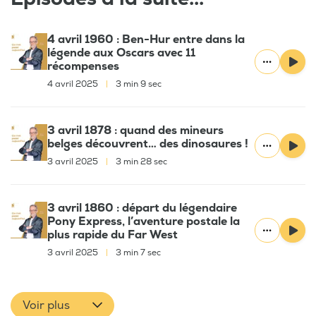
4 avril 1960 : Ben-Hur entre dans la
légende aux Oscars avec 11
récompenses
4 avril 2025
|
3 min 9 sec
3 avril 1878 : quand des mineurs
belges découvrent… des dinosaures !
3 avril 2025
|
3 min 28 sec
3 avril 1860 : départ du légendaire
Pony Express, l’aventure postale la
plus rapide du Far West
3 avril 2025
|
3 min 7 sec
Voir plus