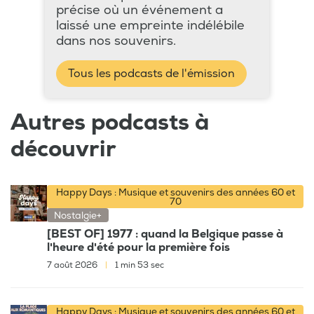
précise où un événement a
laissé une empreinte indélébile
dans nos souvenirs.
Tous les podcasts de l'émission
Autres podcasts à
découvrir
Happy Days : Musique et souvenirs des années 60 et
70
Nostalgie+
[BEST OF] 1977 : quand la Belgique passe à
l'heure d'été pour la première fois
7 août 2026
|
1 min 53 sec
Happy Days : Musique et souvenirs des années 60 et