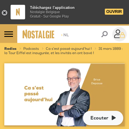
Téléchargez l'application
OUVRIR
Nostalgie Belgique
Gratuit - Sur Google Play
>
NL
Radios
Podcasts
Ca s'est passé aujourd'hui !
31 mars 1889 :
la Tour Eiffel est inaugurée, et les invités en ont bavé !
Ecouter