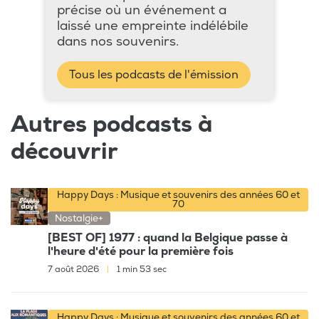
précise où un événement a
laissé une empreinte indélébile
dans nos souvenirs.
Tous les podcasts de l'émission
Autres podcasts à
découvrir
Happy Days : Musique et souvenirs des années 60 et
70
Nostalgie+
[BEST OF] 1977 : quand la Belgique passe à
l'heure d'été pour la première fois
7 août 2026
|
1 min 53 sec
Happy Days : Musique et souvenirs des années 60 et