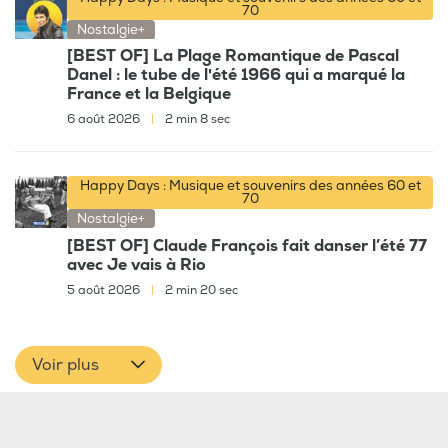
70
Nostalgie+
[BEST OF] La Plage Romantique de Pascal
Danel : le tube de l'été 1966 qui a marqué la
France et la Belgique
6 août 2026
|
2 min 8 sec
Happy Days : Musique et souvenirs des années 60 et
70
Nostalgie+
[BEST OF] Claude François fait danser l’été 77
avec Je vais à Rio
5 août 2026
|
2 min 20 sec
Voir plus