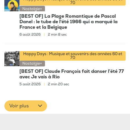
70
Nostalgie+
[BEST OF] La Plage Romantique de Pascal
Danel : le tube de l'été 1966 qui a marqué la
France et la Belgique
6 août 2026
|
2 min 8 sec
Happy Days : Musique et souvenirs des années 60 et
70
Nostalgie+
[BEST OF] Claude François fait danser l’été 77
avec Je vais à Rio
5 août 2026
|
2 min 20 sec
Voir plus