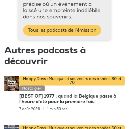
précise où un événement a
laissé une empreinte indélébile
dans nos souvenirs.
Tous les podcasts de l'émission
Autres podcasts à
découvrir
Happy Days : Musique et souvenirs des années 60 et
70
Nostalgie+
[BEST OF] 1977 : quand la Belgique passe à
l'heure d'été pour la première fois
7 août 2026
|
1 min 53 sec
Happy Days : Musique et souvenirs des années 60 et