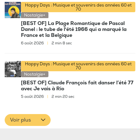
Happy Days : Musique et souvenirs des années 60 et
70
Nostalgie+
[BEST OF] La Plage Romantique de Pascal
Danel : le tube de l'été 1966 qui a marqué la
France et la Belgique
6 août 2026
|
2 min 8 sec
Happy Days : Musique et souvenirs des années 60 et
70
Nostalgie+
[BEST OF] Claude François fait danser l’été 77
avec Je vais à Rio
5 août 2026
|
2 min 20 sec
Voir plus