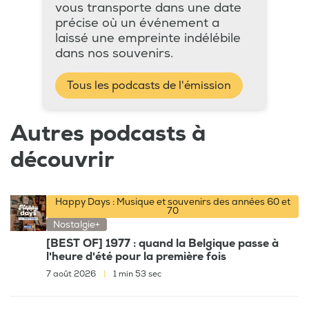
vous transporte dans une date
précise où un événement a
laissé une empreinte indélébile
dans nos souvenirs.
Tous les podcasts de l'émission
Autres podcasts à
découvrir
Happy Days : Musique et souvenirs des années 60 et
70
Nostalgie+
[BEST OF] 1977 : quand la Belgique passe à
l'heure d'été pour la première fois
7 août 2026
|
1 min 53 sec