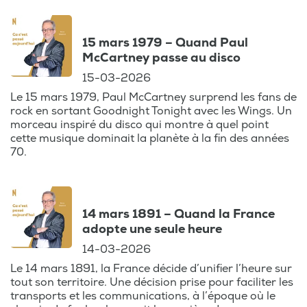
partageant des anecdotes peu connues
qui donnent un nouvel éclairage sur ces
15 mars 1979 – Quand Paul
instants décisifs.
McCartney passe au disco
15-03-2026
Brice Depasse vous invite à vous souvenir
des événements qui ont rythmé votre vie,
Le 15 mars 1979, Paul McCartney surprend les fans de
rock en sortant Goodnight Tonight avec les Wings. Un
à travers le prisme des souvenirs collectifs.
morceau inspiré du disco qui montre à quel point
Chaque épisode est une occasion unique
cette musique dominait la planète à la fin des années
de revivre ces moments historiques, de
70.
ressentir à nouveau l’émotion de ces
journées spéciales et de plonger dans les
actualités qui ont marqué la Belgique et le
14 mars 1891 – Quand la France
monde.
adopte une seule heure
14-03-2026
Qu’il s’agisse de grands événements
mondiaux ou de petites histoires qui ont
Le 14 mars 1891, la France décide d’unifier l’heure sur
tout son territoire. Une décision prise pour faciliter les
touché le cœur des Belges, ce podcast est
transports et les communications, à l’époque où le
une véritable capsule temporelle, un