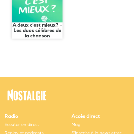
A deux c'est mieux? -
Les duos célèbres de
la chanson
Radio
Accès direct
Ecouter en direct
Mag
Replay et podcasts
S'inscrire à la newsletter