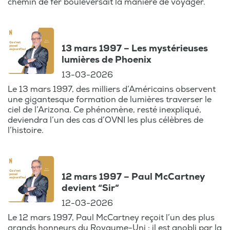
chemin de fer bouleversait la manière de voyager.
retour aux sources pour ceux qui ont vécu
ces années d’effervescence. Redécouvrez
ces moments forts sous un nouveau jour, et
laissez-vous emporter par la nostalgie des
13 mars 1997 – Les mystérieuses
lumières de Phoenix
années passées.
13-03-2026
Rejoignez-nous pour un voyage dans le
Le 13 mars 1997, des milliers d’Américains observent
temps, où chaque épisode vous ramène à
une gigantesque formation de lumières traverser le
ciel de l’Arizona. Ce phénomène, resté inexpliqué,
une époque révolue mais toujours vivante
deviendra l’un des cas d’OVNI les plus célèbres de
dans nos cœurs. C'est votre rendez-vous
l’histoire.
pour replonger dans les souvenirs,
revisiter les événements marquants et
redécouvrir les actualités qui ont forgé
notre histoire collective.
12 mars 1997 – Paul McCartney
devient “Sir”
12-03-2026
Le 12 mars 1997, Paul McCartney reçoit l’un des plus
grands honneurs du Royaume-Uni : il est anobli par la