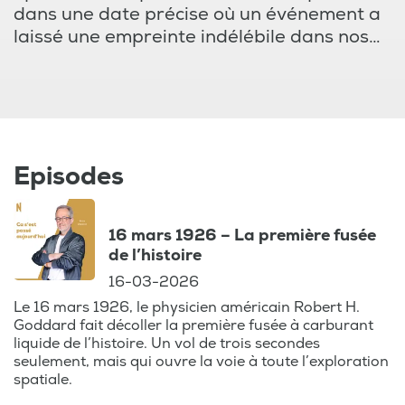
dans une date précise où un événement a
laissé une empreinte indélébile dans nos
souvenirs. Brice Depasse, avec son talent
de conteur, vous fait revivre ces journées
mémorables à travers des anecdotes
captivantes et des actualités qui ont
marqué les esprits.
Episodes
Que ce soit le jour où Martin Luther King a
prononcé le célèbre "I Have a Dream", la
16 mars 1926 – La première fusée
sortie du film "Les dents de la mer" ou le
de l’histoire
premier vol dans escale entre New-York et
16-03-2026
Paris, ce podcast vous propose un voyage
dans le temps au cœur des événements
Le 16 mars 1926, le physicien américain Robert H.
Goddard fait décoller la première fusée à carburant
qui ont façonné notre monde et notre
liquide de l’histoire. Un vol de trois secondes
Belgique. Plongez dans l’atmosphère de
seulement, mais qui ouvre la voie à toute l’exploration
ces époques et redécouvrez les actualités
spatiale.
qui ont fait la une des journaux, tout en