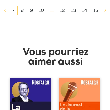
7
8
9
10
11
12
13
14
15
Vous pourriez
aimer aussi