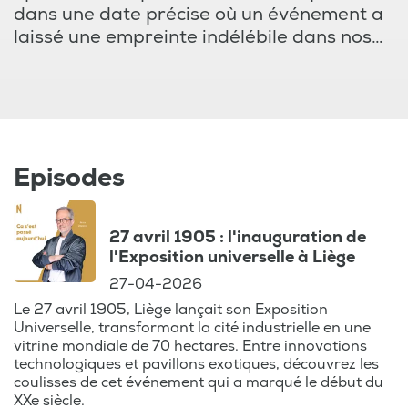
dans une date précise où un événement a
laissé une empreinte indélébile dans nos
souvenirs. Brice Depasse, avec son talent
de conteur, vous fait revivre ces journées
mémorables à travers des anecdotes
captivantes et des actualités qui ont
marqué les esprits.
Episodes
Que ce soit le jour où Martin Luther King a
prononcé le célèbre "I Have a Dream", la
27 avril 1905 : l'inauguration de
sortie du film "Les dents de la mer" ou le
l'Exposition universelle à Liège
premier vol dans escale entre New-York et
27-04-2026
Paris, ce podcast vous propose un voyage
dans le temps au cœur des événements
Le 27 avril 1905, Liège lançait son Exposition
Universelle, transformant la cité industrielle en une
qui ont façonné notre monde et notre
vitrine mondiale de 70 hectares. Entre innovations
Belgique. Plongez dans l’atmosphère de
technologiques et pavillons exotiques, découvrez les
ces époques et redécouvrez les actualités
coulisses de cet événement qui a marqué le début du
qui ont fait la une des journaux, tout en
XXe siècle.