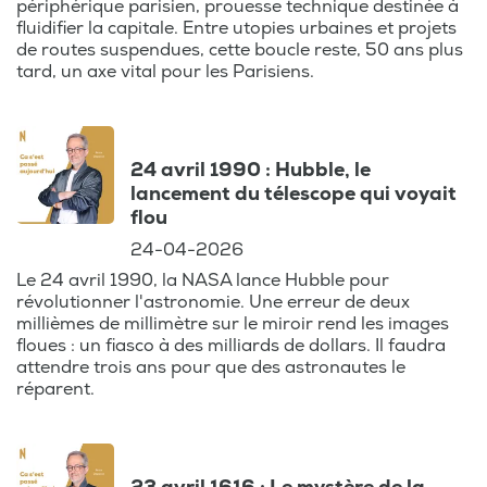
périphérique parisien, prouesse technique destinée à
retour aux sources pour ceux qui ont vécu
fluidifier la capitale. Entre utopies urbaines et projets
ces années d’effervescence. Redécouvrez
de routes suspendues, cette boucle reste, 50 ans plus
tard, un axe vital pour les Parisiens.
ces moments forts sous un nouveau jour, et
laissez-vous emporter par la nostalgie des
années passées.
24 avril 1990 : Hubble, le
Rejoignez-nous pour un voyage dans le
lancement du télescope qui voyait
temps, où chaque épisode vous ramène à
flou
une époque révolue mais toujours vivante
24-04-2026
dans nos cœurs. C'est votre rendez-vous
Le 24 avril 1990, la NASA lance Hubble pour
pour replonger dans les souvenirs,
révolutionner l'astronomie. Une erreur de deux
revisiter les événements marquants et
millièmes de millimètre sur le miroir rend les images
redécouvrir les actualités qui ont forgé
floues : un fiasco à des milliards de dollars. Il faudra
attendre trois ans pour que des astronautes le
notre histoire collective.
réparent.