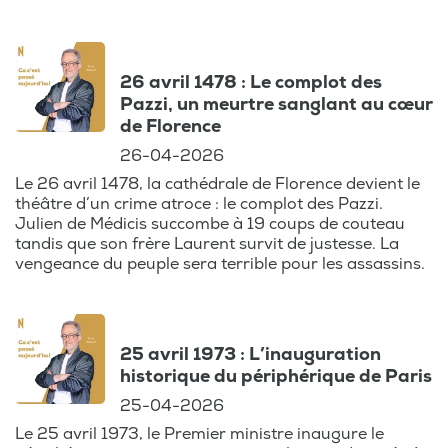
partageant des anecdotes peu connues
qui donnent un nouvel éclairage sur ces
instants décisifs.
26 avril 1478 : Le complot des
Pazzi, un meurtre sanglant au cœur
Brice Depasse vous invite à vous souvenir
de Florence
des événements qui ont rythmé votre vie,
26-04-2026
à travers le prisme des souvenirs collectifs.
Le 26 avril 1478, la cathédrale de Florence devient le
Chaque épisode est une occasion unique
théâtre d’un crime atroce : le complot des Pazzi.
de revivre ces moments historiques, de
Julien de Médicis succombe à 19 coups de couteau
ressentir à nouveau l’émotion de ces
tandis que son frère Laurent survit de justesse. La
vengeance du peuple sera terrible pour les assassins.
journées spéciales et de plonger dans les
actualités qui ont marqué la Belgique et le
monde.
25 avril 1973 : L’inauguration
Qu’il s’agisse de grands événements
historique du périphérique de Paris
mondiaux ou de petites histoires qui ont
25-04-2026
touché le cœur des Belges, ce podcast est
Le 25 avril 1973, le Premier ministre inaugure le
une véritable capsule temporelle, un