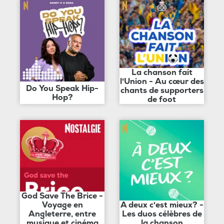
La chanson fait
l'Union - Au cœur des
Do You Speak Hip-
chants de supporters
Hop?
de foot
God Save The Brice -
Voyage en
A deux c'est mieux? -
Angleterre, entre
Les duos célèbres de
musique et cinéma
la chanson