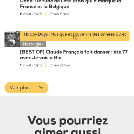
Danel : le tube de l'été 1966 qui a marqué la
France et la Belgique
6 août 2026
|
2 min 8 sec
Happy Days : Musique et souvenirs des années 60 et
70
Nostalgie+
[BEST OF] Claude François fait danser l’été 77
avec Je vais à Rio
5 août 2026
|
2 min 20 sec
Voir plus
Vous pourriez
aimer aussi