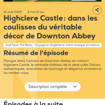
15 août 2025
|
6 min 10 sec
Highclere Castle : dans les
coulisses du véritable
décor de Downton Abbey
God Save The Brice - Voyage en Angleterre, entre musique et cinéma
Résumé de l'épisode
Plongez dans l’univers de Downton Abbey en visitant
Highclere Castle, le véritable château de la série culte. Décors
authentiques, anecdotes de tournage et élégance victorienne
au rendez-vous.
Description complète
Épisodes à la suite...