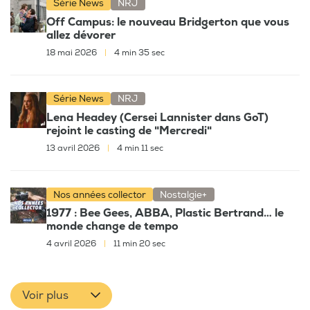
Série News
NRJ
Off Campus: le nouveau Bridgerton que vous
allez dévorer
18 mai 2026
|
4 min 35 sec
Série News
NRJ
Lena Headey (Cersei Lannister dans GoT)
rejoint le casting de "Mercredi"
13 avril 2026
|
4 min 11 sec
Nos années collector
Nostalgie+
1977 : Bee Gees, ABBA, Plastic Bertrand… le
monde change de tempo
4 avril 2026
|
11 min 20 sec
Voir plus