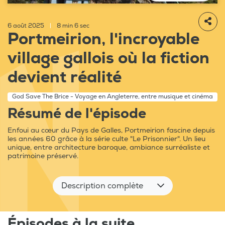
6 août 2025
|
8 min 6 sec
Portmeirion, l'incroyable
village gallois où la fiction
devient réalité
God Save The Brice - Voyage en Angleterre, entre musique et cinéma
Résumé de l'épisode
Enfoui au cœur du Pays de Galles, Portmeirion fascine depuis
les années 60 grâce à la série culte "Le Prisonnier". Un lieu
unique, entre architecture baroque, ambiance surréaliste et
patrimoine préservé.
Description complète
Épisodes à la suite...