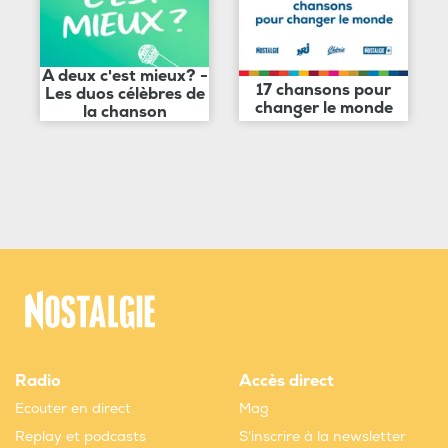
A deux c'est mieux? -
17 chansons pour
Les duos célèbres de
changer le monde
la chanson
Radio
Accès direct
Ecouter en direct
Mag
Replay et podcasts
S'inscrire à la newsletter