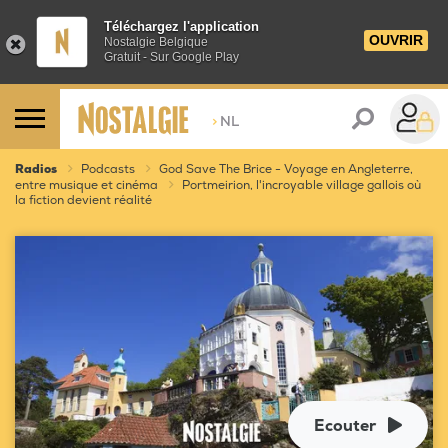
Téléchargez l'application
OUVRIR
Nostalgie Belgique
Gratuit - Sur Google Play
>
NL
Radios
Podcasts
God Save The Brice - Voyage en Angleterre,
entre musique et cinéma
Portmeirion, l'incroyable village gallois où
la fiction devient réalité
Ecouter