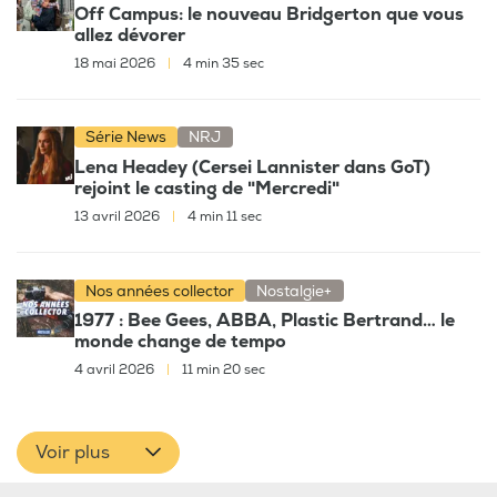
Off Campus: le nouveau Bridgerton que vous
allez dévorer
18 mai 2026
|
4 min 35 sec
Série News
NRJ
Lena Headey (Cersei Lannister dans GoT)
rejoint le casting de "Mercredi"
13 avril 2026
|
4 min 11 sec
Nos années collector
Nostalgie+
1977 : Bee Gees, ABBA, Plastic Bertrand… le
monde change de tempo
4 avril 2026
|
11 min 20 sec
Voir plus