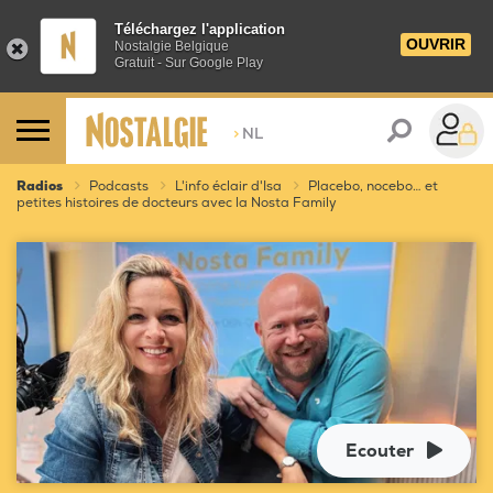
Téléchargez l'application
OUVRIR
Nostalgie Belgique
Gratuit - Sur Google Play
>
NL
Radios
Podcasts
L'info éclair d'Isa
Placebo, nocebo… et
petites histoires de docteurs avec la Nosta Family
Ecouter