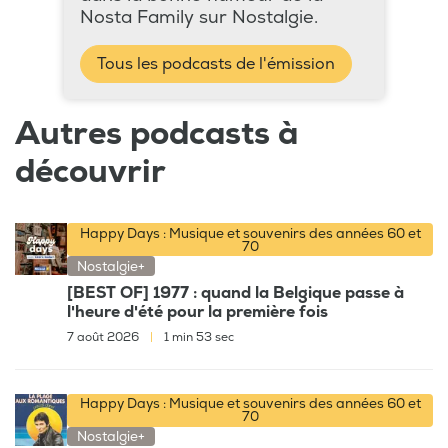
Nosta Family sur Nostalgie.
Tous les podcasts de l'émission
Autres podcasts à
découvrir
Happy Days : Musique et souvenirs des années 60 et
70
Nostalgie+
[BEST OF] 1977 : quand la Belgique passe à
l'heure d'été pour la première fois
7 août 2026
|
1 min 53 sec
Happy Days : Musique et souvenirs des années 60 et
70
Nostalgie+