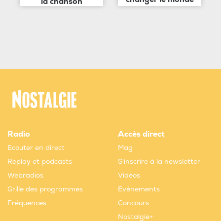
la chanson
Radio
Accès direct
Ecouter en direct
Mag
Replay et podcasts
S'inscrire à la newsletter
Webradios
Vidéos
Grille des programmes
Evènements
Fréquences
Concours
Nostalgie+