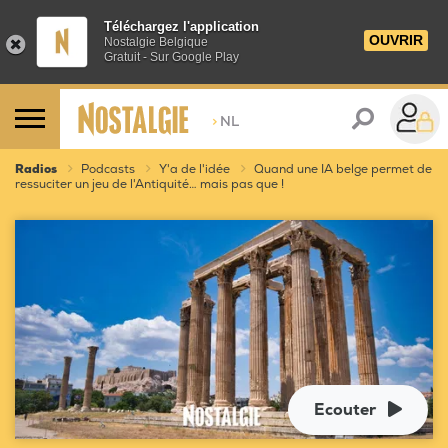
Téléchargez l'application
OUVRIR
Nostalgie Belgique
Gratuit - Sur Google Play
>
NL
Radios
Podcasts
Y'a de l'idée
Quand une IA belge permet de
ressuciter un jeu de l'Antiquité… mais pas que !
Ecouter