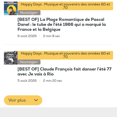
Happy Days : Musique et souvenirs des années 60 et
70
Nostalgie+
[BEST OF] La Plage Romantique de Pascal
Danel : le tube de l'été 1966 qui a marqué la
France et la Belgique
6 août 2026
|
2 min 8 sec
Happy Days : Musique et souvenirs des années 60 et
70
Nostalgie+
[BEST OF] Claude François fait danser l’été 77
avec Je vais à Rio
5 août 2026
|
2 min 20 sec
Voir plus