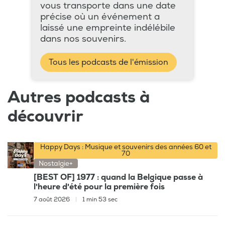
vous transporte dans une date
précise où un événement a
laissé une empreinte indélébile
dans nos souvenirs.
Tous les podcasts de l'émission
Autres podcasts à
découvrir
Happy Days : Musique et souvenirs des années 60 et
70
Nostalgie+
[BEST OF] 1977 : quand la Belgique passe à
l'heure d'été pour la première fois
7 août 2026
|
1 min 53 sec