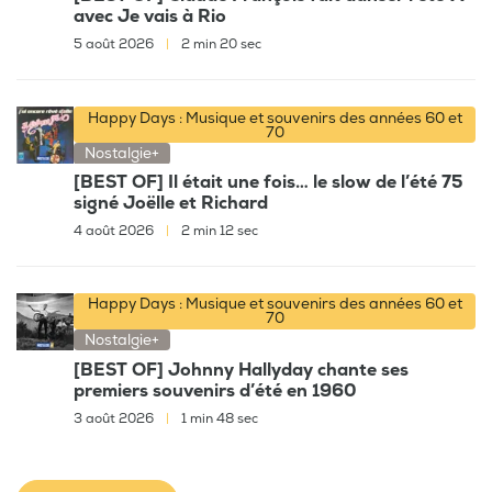
avec Je vais à Rio
5 août 2026
|
2 min 20 sec
Happy Days : Musique et souvenirs des années 60 et
70
Nostalgie+
[BEST OF] Il était une fois… le slow de l’été 75
signé Joëlle et Richard
4 août 2026
|
2 min 12 sec
Happy Days : Musique et souvenirs des années 60 et
70
Nostalgie+
[BEST OF] Johnny Hallyday chante ses
premiers souvenirs d’été en 1960
3 août 2026
|
1 min 48 sec