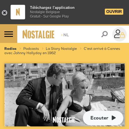
Téléchargez l'application
OUVRIR
Nostalgie Belgique
Gratuit - Sur Google Play
>
NL
Radios
Podcasts
La Story Nostalgie
C'est arrivé à Cannes
avec Johnny Hallyday en 1962
Ecouter