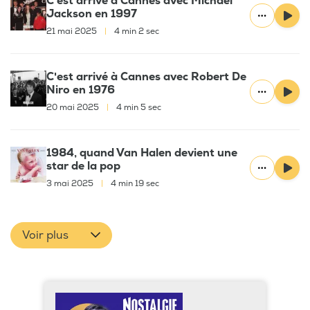
C'est arrivé à Cannes avec Michael
Jackson en 1997
21 mai 2025
|
4 min 2 sec
C'est arrivé à Cannes avec Robert De
Niro en 1976
20 mai 2025
|
4 min 5 sec
1984, quand Van Halen devient une
star de la pop
3 mai 2025
|
4 min 19 sec
Voir plus