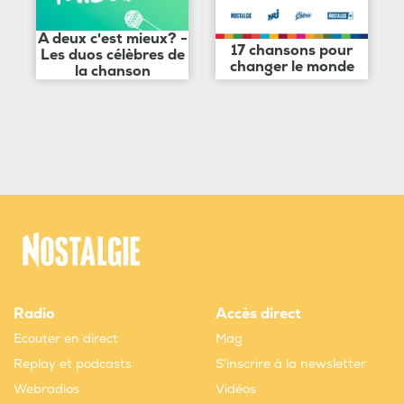
A deux c'est mieux? -
17 chansons pour
Les duos célèbres de
changer le monde
la chanson
Radio
Accès direct
Ecouter en direct
Mag
Replay et podcasts
S'inscrire à la newsletter
Webradios
Vidéos