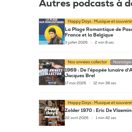
Autres podcasts à d
Happy Days : Musique et souveni
La Plage Romantique de Pascal
France et la Belgique
3 juillet 2026
|
2 min 8 sec
Nos années collector
Nostalgie
1969 : De l’épopée lunaire d'
Jacques Brel
17 mai 2026
|
12 min 38 sec
Happy Days : Musique et souveni
Zolder 1970 : Eric De Vlaeminc
22 avril 2026
|
1 min 42 sec