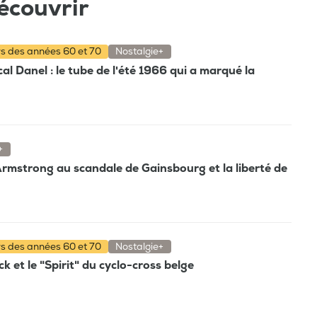
écouvrir
rs des années 60 et 70
Nostalgie+
 Danel : le tube de l'été 1966 qui a marqué la
+
Armstrong au scandale de Gainsbourg et la liberté de
rs des années 60 et 70
Nostalgie+
k et le "Spirit" du cyclo-cross belge