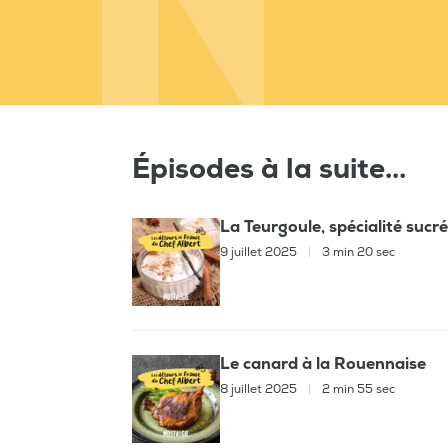
Épisodes à la suite...
La Teurgoule, spécialité suc
9 juillet 2025
|
3 min 20 sec
Le canard à la Rouennaise
8 juillet 2025
|
2 min 55 sec