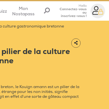
Hello
Mon
Connectez-vous
uizz
ou
Nostapass
inscrivez-vous !
 la culture gastronomique bretonne
ilier de la culture
onne
 breton, le Kouign amann est un pilier de la
trange pour les non initiés, signifie
agit en effet d'une sorte de gâteau compact