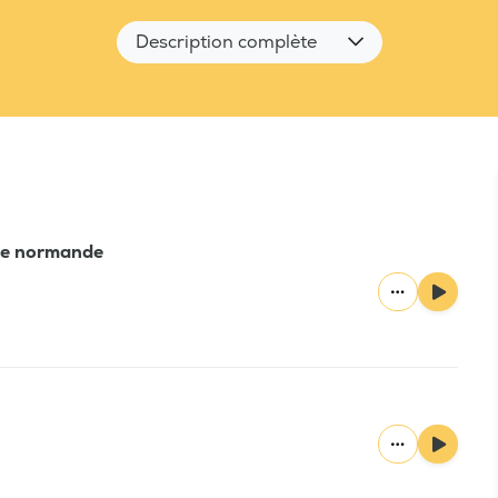
Description complète
rée normande