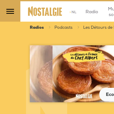
Mu
Radio
>
NL
so
Radios
Podcasts
Les Détours de 
Eco