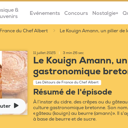
sique &
Evénements
Concours
Nostalgie+
Q
uvenirs
France du Chef Albert
Le Kouign Amann, un pilier de
11 juillet 2025
|
3 min 26 sec
Le Kouign Amann, un p
gastronomique bret
Les Détours de France du Chef Albert
Résumé de l'épisode
À l’instar du cidre, des crêpes ou du gâteau
uter
culture gastronomique bretonne. Son nom, é
« gâteau (kouign) au beurre (amann) ». Il s'
à base de beurre et de sucre.