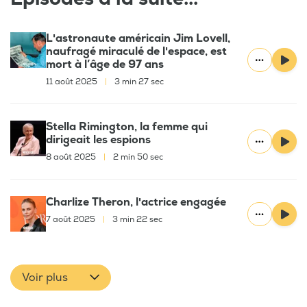
L'astronaute américain Jim Lovell,
naufragé miraculé de l'espace, est
mort à l’âge de 97 ans
11 août 2025
|
3 min 27 sec
Stella Rimington, la femme qui
dirigeait les espions
8 août 2025
|
2 min 50 sec
Charlize Theron, l'actrice engagée
7 août 2025
|
3 min 22 sec
Voir plus